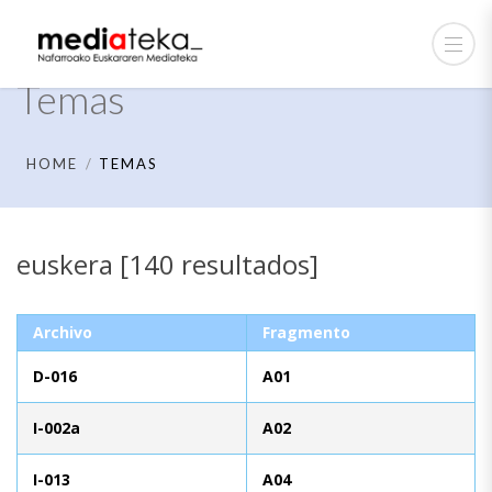
Temas
HOME
TEMAS
euskera [140 resultados]
Archivo
Fragmento
D-016
A01
I-002a
A02
I-013
A04