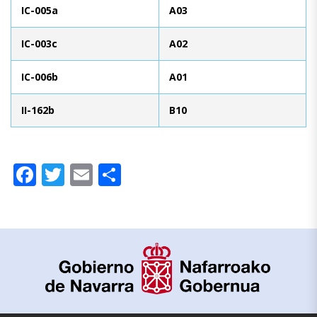
IC-005a
A03
IC-003c
A02
IC-006b
A01
II-162b
B10
Facebook
Twitter
Email
Compartir