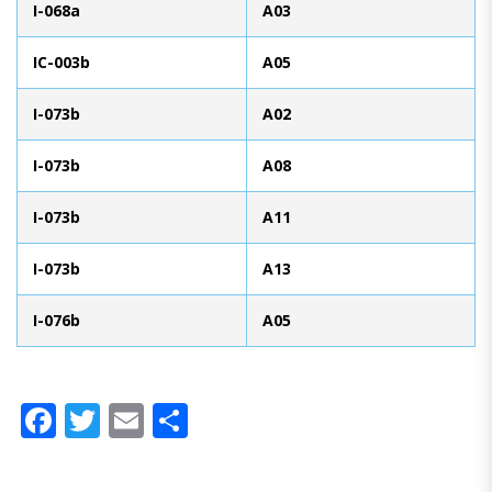
I-068a
A03
IC-003b
A05
I-073b
A02
I-073b
A08
I-073b
A11
I-073b
A13
I-076b
A05
Facebook
Twitter
Email
Compartir