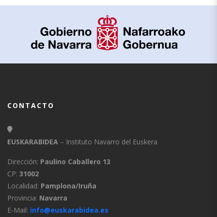
CONTACTO
EUSKARABIDEA
– Instituto Navarro del Euskera
Dirección:
Paulino Caballero 13
CP:
31002
Localidad:
Pamplona/Iruña
Provincia:
Navarra
E-Mail:
info@euskarabidea.es