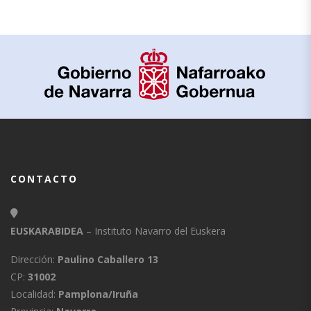
CONTACTO
EUSKARABIDEA
– Instituto Navarro del Euskera
Dirección:
Paulino Caballero 13
CP:
31002
Localidad:
Pamplona/Iruña