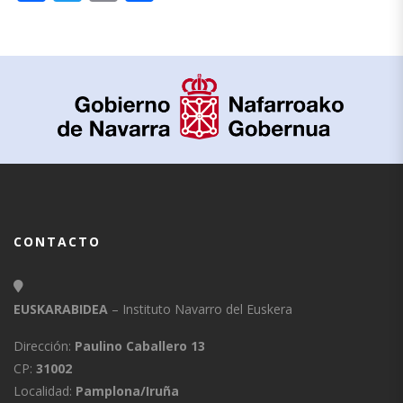
CONTACTO
EUSKARABIDEA
– Instituto Navarro del Euskera
Dirección:
Paulino Caballero 13
CP:
31002
Localidad:
Pamplona/Iruña