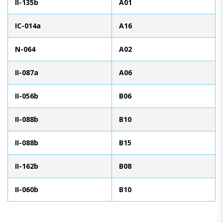
II-135b
A01
IC-014a
A16
N-064
A02
II-087a
A06
II-056b
B06
II-088b
B10
II-088b
B15
II-162b
B08
II-060b
B10