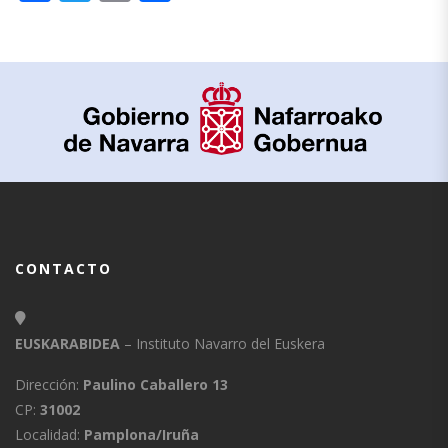
CONTACTO
EUSKARABIDEA
– Instituto Navarro del Euskera
Dirección:
Paulino Caballero 13
CP:
31002
Localidad:
Pamplona/Iruña