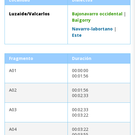
Luzaide/Valcarlos
Bajonavarro occidental
|
Baïgorry
Navarro-labortano
|
Este
Fragmento
Duración
A01
00:00:00
00:01:56
A02
00:01:56
00:02:33
A03
00:02:33
00:03:22
A04
00:03:22
00:03:55