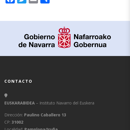
CONTACTO
EUSKARABIDEA
– Instituto Navarro del Euskera
Dirección:
Paulino Caballero 13
CP:
31002
Localidad:
Pamplona/Iruña