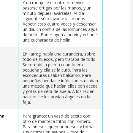
Y un monje le dio otro remedio:
pasarse ortigas por las manos, y un
minuto depués lavárselas. Al día
siguiente sólo lavarse las manos.
Repetir esto cuatro veces y descansar
un día. En contra de las lombrices agua
de hollín. Poner agua a hervir y echarle
una cucharadita de hollín.
En Ilarregi había una curandera, sobre
todo de huesos, pero trataba de todo.
Se rompió la pierna cuando era
pequeña y ella se la curó. Para las
escoceduras usaban bálsamo. Para
pequeñas heridas e infecciones usaban
una mezcla que hacían ellos con aceite
y gotas de cera de abeja. A los recién
nacidos se les ponían ángeles en la
faja.
na:
Para granos: un vaso de aceite con
otro de manteca fritos con romero.
Para huesos: quemar huesos y tomar
sus cenizas en ayunas. Dolor de