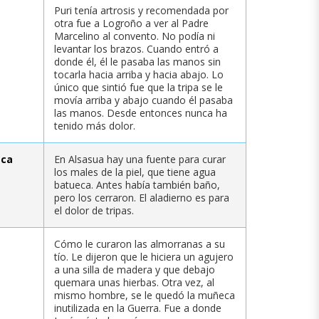
Puri tenía artrosis y recomendada por
otra fue a Logroño a ver al Padre
Marcelino al convento. No podía ni
levantar los brazos. Cuando entró a
donde él, él le pasaba las manos sin
tocarla hacia arriba y hacia abajo. Lo
único que sintió fue que la tripa se le
movía arriba y abajo cuando él pasaba
las manos. Desde entonces nunca ha
tenido más dolor.
eca
En Alsasua hay una fuente para curar
los males de la piel, que tiene agua
batueca. Antes había también baño,
pero los cerraron. El aladierno es para
el dolor de tripas.
Cómo le curaron las almorranas a su
tío. Le dijeron que le hiciera un agujero
a una silla de madera y que debajo
quemara unas hierbas. Otra vez, al
mismo hombre, se le quedó la muñeca
inutilizada en la Guerra. Fue a donde