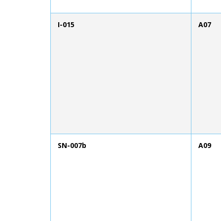
I-015
A07
SN-007b
A09