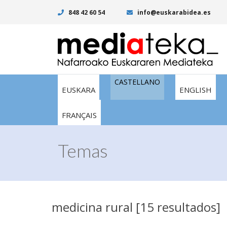
848 42 60 54
info@euskarabidea.es
CASTELLANO
EUSKARA
ENGLISH
FRANÇAIS
Temas
medicina rural [15 resultados]