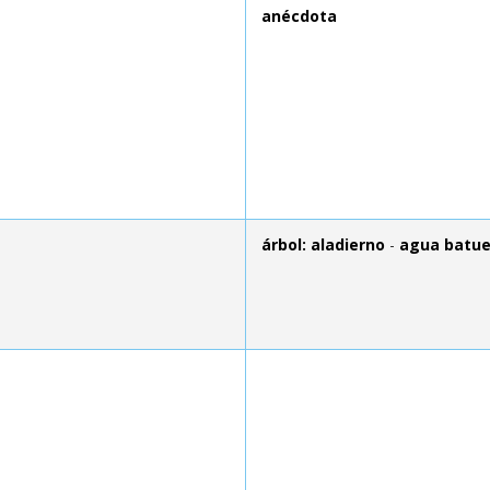
anécdota
árbol: aladierno
-
agua batu