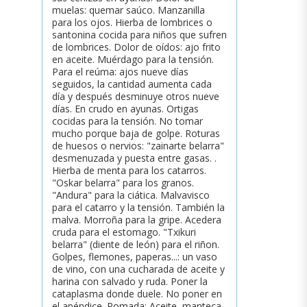
muelas: quemar saúco. Manzanilla
para los ojos. Hierba de lombrices o
santonina cocida para niños que sufren
de lombrices. Dolor de oídos: ajo frito
en aceite. Muérdago para la tensión.
Para el reúma: ajos nueve días
seguidos, la cantidad aumenta cada
día y después desminuye otros nueve
días. En crudo en ayunas. Ortigas
cocidas para la tensión. No tomar
mucho porque baja de golpe. Roturas
de huesos o nervios: "zainarte belarra"
desmenuzada y puesta entre gasas. .
Hierba de menta para los catarros.
"Oskar belarra" para los granos.
"Andura" para la ciática. Malvavisco
para el catarro y la tensión. También la
malva. Morroña para la gripe. Acedera
cruda para el estomago. "Txikuri
belarra" (diente de león) para el riñon.
Golpes, flemones, paperas...: un vaso
de vino, con una cucharada de aceite y
harina con salvado y ruda. Poner la
cataplasma donde duele. No poner en
el apéndice. Pomada: Aceite, manteca