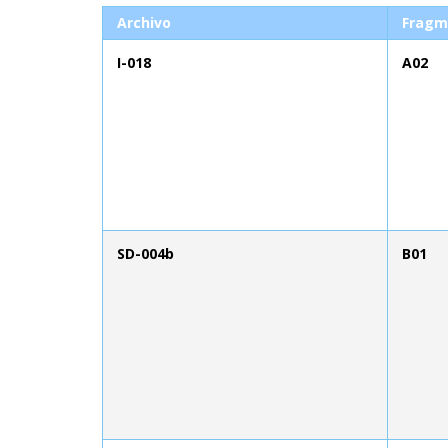
Archivo
Fragm
I-018
A02
SD-004b
B01