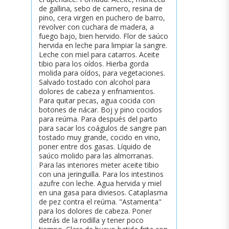
de gallina, sebo de carnero, resina de
pino, cera virgen en puchero de barro,
revolver con cuchara de madera, a
fuego bajo, bien hervido. Flor de saúco
hervida en leche para limpiar la sangre.
Leche con miel para catarros. Aceite
tibio para los oídos. Hierba gorda
molida para oídos, para vegetaciones.
Salvado tostado con alcohol para
dolores de cabeza y enfriamientos.
Para quitar pecas, agua cocida con
botones de nácar. Boj y pino cocidos
para reúma. Para después del parto
para sacar los coágulos de sangre pan
tostado muy grande, cocido en vino,
poner entre dos gasas. Líquido de
saúco molido para las almorranas.
Para las interiores meter aceite tibio
con una jeringuilla. Para los intestinos
azufre con leche. Agua hervida y miel
en una gasa para diviesos. Cataplasma
de pez contra el reúma. "Astamenta"
para los dolores de cabeza. Poner
detrás de la rodilla y tener poco