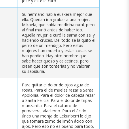
José y éste le curó.
Su hermano habla euskera mejor que
ella. Querían ir a grabar a una mujer,
Mikaela, que sabía medicina rural, pero
al final murió antes de haber ido.
Aquella mujer le curó la sarna con sal y
haciendo cruces. Del todo se la quitó el
perro de un mendigo. Pero estas
mujeres han muerto y estas cosas se
han perdido. Hay otro hombre que
sabe hacer queso y calcetines, pero
creen que son tonterías y no valoran
su sabiduría.
Para quitar el dolor de ojos agua de
rosas. Para el de muelas rezar a Santa
Apolonia. Para el dolor de cabeza rezar
a Santa Felicia. Para el dolor de tripas
manzanilla. Para el catarro de
primavera, aladierno. Para el ácido
úrico una monja de Lekunberri le dijo
que tomara zumo de limón ácido con
ajos. Pero eso no es bueno para todo.