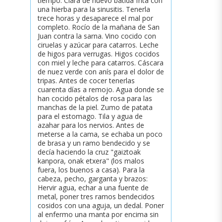
tiempo. Clara de huevo batida frita con
una hierba para la sinusitis. Tenerla
trece horas y desaparece el mal por
completo. Rocío de la mañana de San
Juan contra la sarna. Vino cocido con
ciruelas y azúcar para catarros. Leche
de higos para verrugas. Higos cocidos
con miel y leche para catarros. Cáscara
de nuez verde con anís para el dolor de
tripas. Antes de cocer tenerlas
cuarenta días a remojo. Agua donde se
han cocido pétalos de rosa para las
manchas de la piel. Zumo de patata
para el estomago. Tila y agua de
azahar para los nervios. Antes de
meterse a la cama, se echaba un poco
de brasa y un ramo bendecido y se
decía haciendo la cruz "gaiztoak
kanpora, onak etxera" (los malos
fuera, los buenos a casa). Para la
cabeza, pecho, garganta y brazos:
Hervir agua, echar a una fuente de
metal, poner tres ramos bendecidos
cosidos con una aguja, un dedal. Poner
al enfermo una manta por encima sin