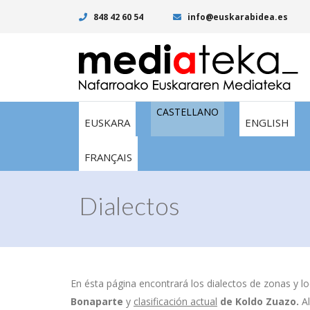
848 42 60 54
info@euskarabidea.es
CASTELLANO
EUSKARA
ENGLISH
FRANÇAIS
Dialectos
En ésta página encontrará los dialectos de zonas y lo
Bonaparte
y
clasificación actual
de
Koldo Zuazo.
A