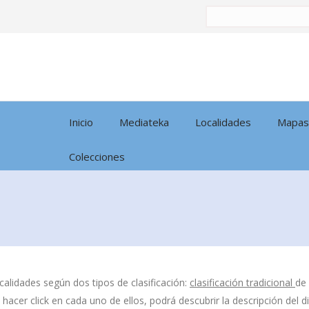
Buscar
por:
Inicio
Mediateka
Localidades
Mapas
Colecciones
calidades según dos tipos de clasificación:
clasificación tradicional
de
l hacer click en cada uno de ellos, podrá descubrir la descripción del 