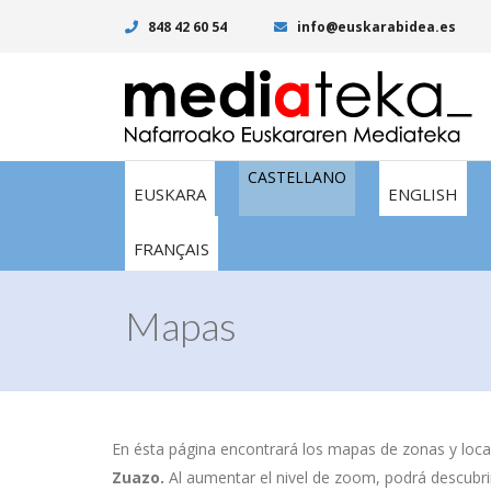
848 42 60 54
info@euskarabidea.es
CASTELLANO
EUSKARA
ENGLISH
FRANÇAIS
Mapas
En ésta página encontrará los mapas de zonas y local
Zuazo.
Al aumentar el nivel de zoom, podrá descubrir 