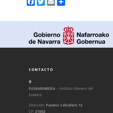
Facebook
Twitter
Email
Compartir
CONTACTO
EUSKARABIDEA
– Instituto Navarro del
Euskera
Dirección:
Paulino Caballero 13
CP:
31002