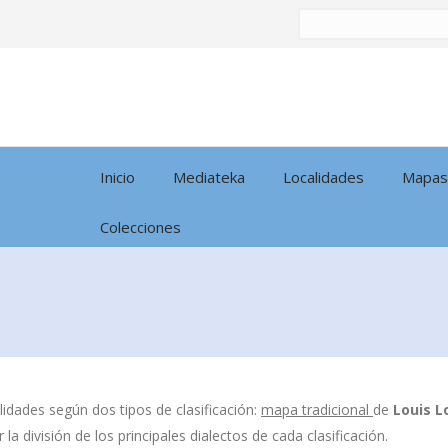
Buscar
por:
Inicio
Mediateka
Localidades
Mapas
Colecciones
idades según dos tipos de clasificación:
mapa tradicional
de
Louis L
la división de los principales dialectos de cada clasificación.