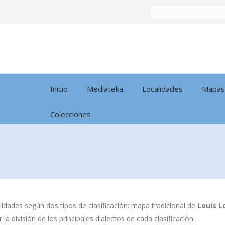
Buscar
por:
Inicio
Mediateka
Localidades
Mapas
Colecciones
idades según dos tipos de clasificación:
mapa tradicional
de
Louis L
la división de los principales dialectos de cada clasificación.