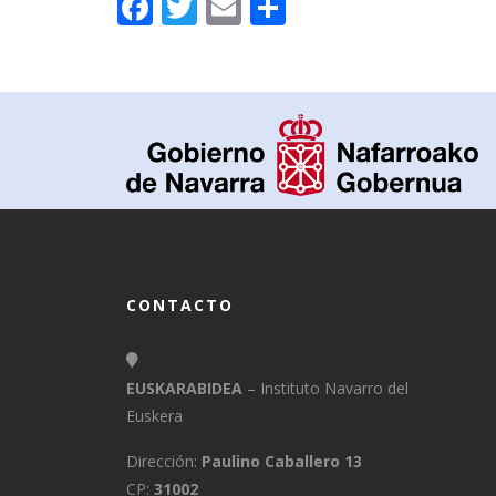
Facebook
Twitter
Email
Compartir
CONTACTO
EUSKARABIDEA
– Instituto Navarro del
Euskera
Dirección:
Paulino Caballero 13
CP:
31002