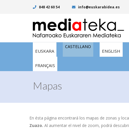
848 42 60 54
info@euskarabidea.es
CASTELLANO
EUSKARA
ENGLISH
FRANÇAIS
Mapas
En ésta página encontrará los mapas de zonas y local
Zuazo.
Al aumentar el nivel de zoom, podrá descubrir 