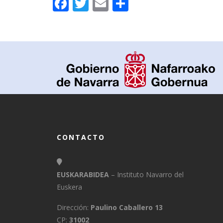
Facebook
Twitter
Email
Compartir
CONTACTO
EUSKARABIDEA
– Instituto Navarro del
Euskera
Dirección:
Paulino Caballero 13
CP:
31002