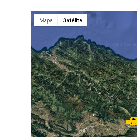
Mapa
Satélite
Alt
Olazti
Zior