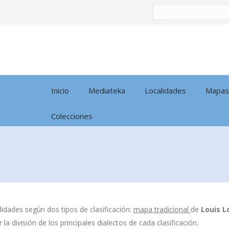
Buscar
por:
Inicio
Mediateka
Localidades
Mapas
Colecciones
idades según dos tipos de clasificación:
mapa tradicional
de
Louis L
la división de los principales dialectos de cada clasificación.