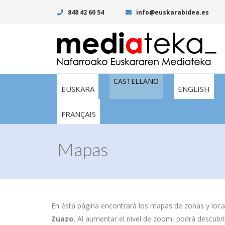
848 42 60 54
info@euskarabidea.es
CASTELLANO
EUSKARA
ENGLISH
FRANÇAIS
Mapas
En ésta página encontrará los mapas de zonas y local
Zuazo.
Al aumentar el nivel de zoom, podrá descubrir 