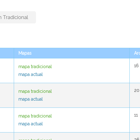
n Tradicional
Mapas
Mapas
Ar
Ar
16
16
mapa tradicional
mapa tradicional
mapa actual
mapa actual
20
20
mapa tradicional
mapa tradicional
mapa actual
mapa actual
11
11
mapa tradicional
mapa tradicional
mapa actual
mapa actual
36
36