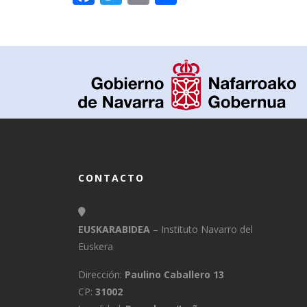
CONTACTO
EUSKARABIDEA
– Instituto Navarro del
Euskera
Dirección:
Paulino Caballero 13
CP:
31002