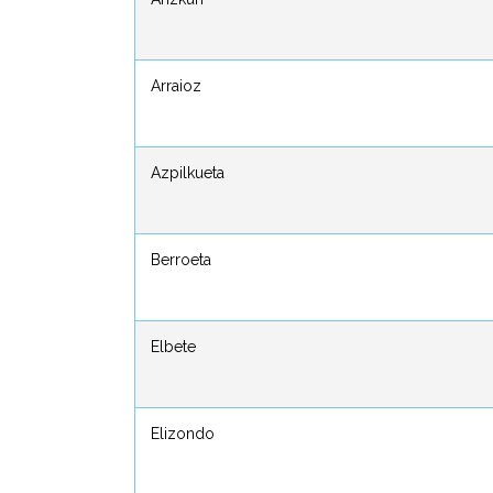
Arraioz
Arraioz
Azpilkueta
Azpilkueta
Berroeta
Berroeta
Elbete
Elbete
Elizondo
Elizondo