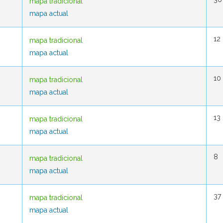
mapa tradicional
mapa tradicional
mapa actual
mapa actual
12
12
mapa tradicional
mapa tradicional
mapa actual
mapa actual
10
10
mapa tradicional
mapa tradicional
mapa actual
mapa actual
13
13
mapa tradicional
mapa tradicional
mapa actual
mapa actual
8
8
mapa tradicional
mapa tradicional
mapa actual
mapa actual
37
37
mapa tradicional
mapa tradicional
mapa actual
mapa actual