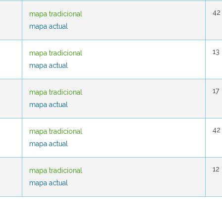
42
42
mapa tradicional
mapa tradicional
mapa actual
mapa actual
13
13
mapa tradicional
mapa tradicional
mapa actual
mapa actual
17
17
mapa tradicional
mapa tradicional
mapa actual
mapa actual
42
42
mapa tradicional
mapa tradicional
mapa actual
mapa actual
12
12
mapa tradicional
mapa tradicional
mapa actual
mapa actual