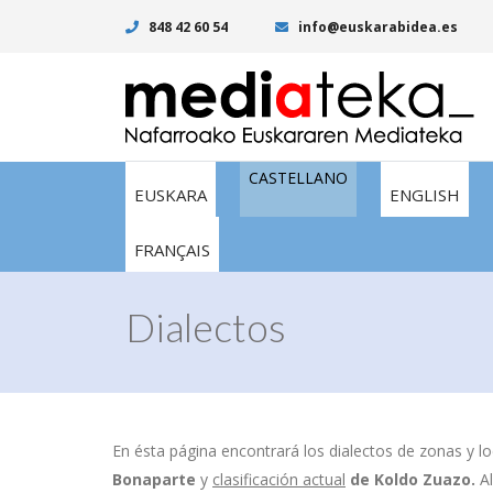
848 42 60 54
info@euskarabidea.es
CASTELLANO
EUSKARA
ENGLISH
FRANÇAIS
Dialectos
En ésta página encontrará los dialectos de zonas y lo
Bonaparte
y
clasificación actual
de
Koldo Zuazo.
A