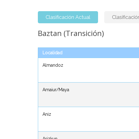
Clasificación Actual
Clasificació
Baztan (transición)
Baztan (transición)
Localidad
Localidad
Almandoz
Almandoz
Amaiur/Maya
Amaiur/Maya
Aniz
Aniz
Arizkun
Arizkun