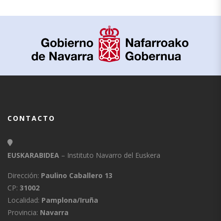
CONTACTO
EUSKARABIDEA
– Instituto Navarro del Euskera
Dirección:
Paulino Caballero 13
CP:
31002
Localidad:
Pamplona/Iruña
Provincia:
Navarra