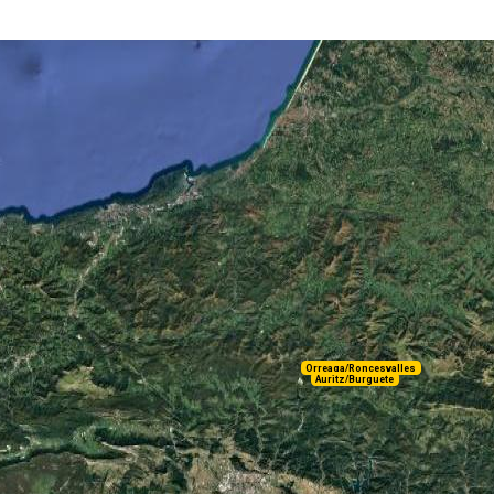
Orreaga/Roncesvalles
Auritz/Burguete