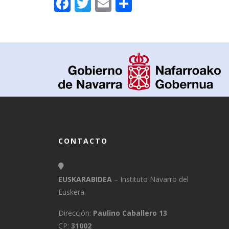
Facebook
Twitter
Email
Compartir
CONTACTO
EUSKARABIDEA
– Instituto Navarro del
Euskera
Dirección:
Paulino Caballero 13
CP:
31002