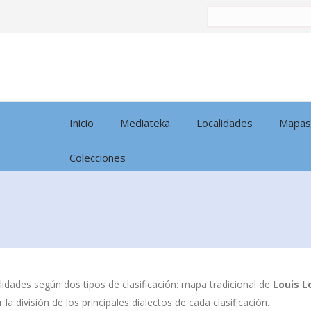
Buscar
por:
Inicio
Mediateka
Localidades
Mapas
Colecciones
idades según dos tipos de clasificación:
mapa tradicional
de
Louis L
la división de los principales dialectos de cada clasificación.