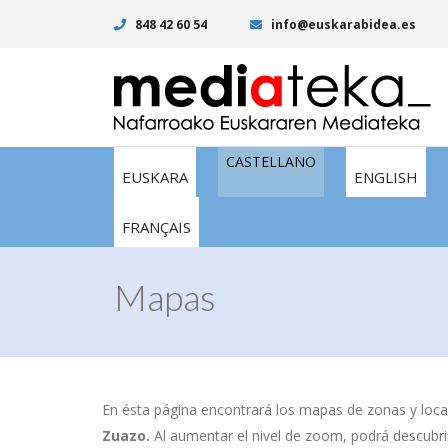
848 42 60 54
info@euskarabidea.es
CASTELLANO
EUSKARA
ENGLISH
FRANÇAIS
Mapas
En ésta página encontrará los mapas de zonas y local
Zuazo.
Al aumentar el nivel de zoom, podrá descubrir 