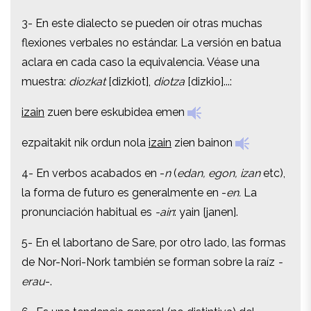
3- En este dialecto se pueden oír otras muchas
3- En este dialecto se pueden oír otras muchas
flexiones verbales no estándar. La versión en batua
flexiones verbales no estándar. La versión en batua
aclara en cada caso la equivalencia. Véase una
aclara en cada caso la equivalencia. Véase una
muestra:
diozkat
[dizkiot],
diotza
[dizkio]...:
muestra:
diozkat
[dizkiot],
diotza
[dizkio]...:
izain
zuen bere eskubidea emen
izain
zuen bere eskubidea emen
ezpaitakit nik ordun nola
izain
zien bainon
ezpaitakit nik ordun nola
izain
zien bainon
4- En verbos acabados en -
n
(
edan, egon, izan
etc),
4- En verbos acabados en -
n
(
edan, egon, izan
etc),
la forma de futuro es generalmente en -
en.
La
la forma de futuro es generalmente en -
en.
La
pronunciación habitual es
-ain
: yain [janen].
pronunciación habitual es
-ain
: yain [janen].
5- En el labortano de Sare, por otro lado, las formas
5- En el labortano de Sare, por otro lado, las formas
de Nor-Nori-Nork también se forman sobre la raíz
-
de Nor-Nori-Nork también se forman sobre la raíz
-
erau
-.
erau
-.
6- Es una tendencia general (no distintiva) del