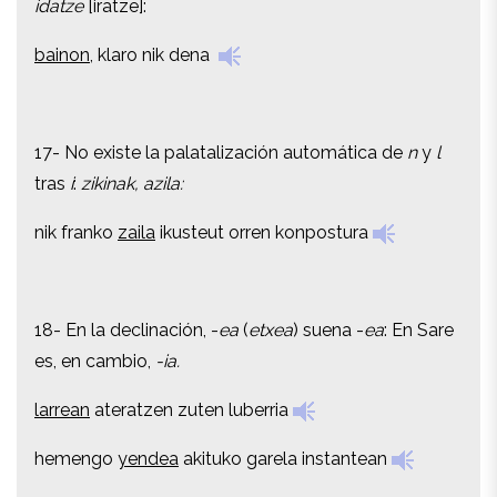
idatze
[iratze]:
bainon
, klaro nik dena
bainon
, klaro nik dena
17- No existe la palatalización automática de
n
y
l
17- No existe la palatalización automática de
n
y
l
tras
i
:
zikinak, azila:
tras
i
:
zikinak, azila:
nik franko
zaila
ikusteut orren konpostura
nik franko
zaila
ikusteut orren konpostura
18- En la declinación, -
ea
(
etxea
) suena -
ea
: En Sare
18- En la declinación, -
ea
(
etxea
) suena -
ea
: En Sare
es, en cambio,
-ia.
es, en cambio,
-ia.
larrean
ateratzen zuten luberria
larrean
ateratzen zuten luberria
hemengo
yendea
akituko garela instantean
hemengo
yendea
akituko garela instantean
19- En la declinación, -
oa
(
beroa
) suena -
oa
: