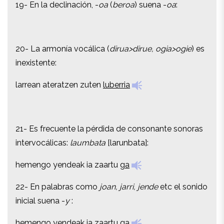
19- En la declinación, -
oa
(
beroa
) suena -
oa
:
20- La armonía vocálica (
dirua>dirue, ogia>ogie
) es
20- La armonía vocálica (
dirua>dirue, ogia>ogie
) es
inexistente:
inexistente:
larrean ateratzen zuten
luberria
larrean ateratzen zuten
luberria
21- Es frecuente la pérdida de consonante sonoras
21- Es frecuente la pérdida de consonante sonoras
intervocálicas:
laumbata
[larunbata]:
intervocálicas:
laumbata
[larunbata]:
hemengo yendeak ia zaartu
ga
hemengo yendeak ia zaartu
ga
22- En palabras como
joan, jarri, jende
etc el sonido
22- En palabras como
joan, jarri, jende
etc el sonido
inicial suena -
y
:
inicial suena -
y
:
hemengo
yendeak
ia zaartu ga
hemengo
yendeak
ia zaartu ga