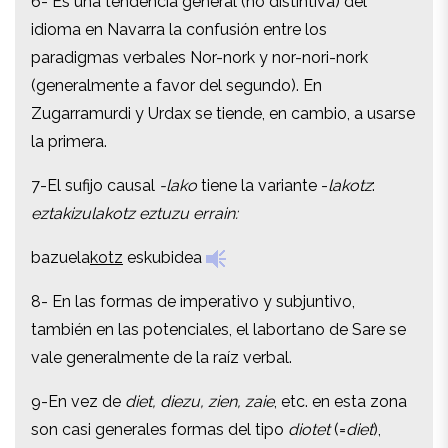
6- Es una tendencia general (no distintiva) del
idioma en Navarra la confusión entre los
idioma en Navarra la confusión entre los
paradigmas verbales Nor-nork y nor-nori-nork
paradigmas verbales Nor-nork y nor-nori-nork
(generalmente a favor del segundo). En
(generalmente a favor del segundo). En
Zugarramurdi y Urdax se tiende, en cambio, a usarse
Zugarramurdi y Urdax se tiende, en cambio, a usarse
la primera.
la primera.
7-El sufijo causal
-lako
tiene la variante -
lakotz
:
7-El sufijo causal
-lako
tiene la variante -
lakotz
:
eztakizulakotz eztuzu errain:
eztakizulakotz eztuzu errain:
bazuela
kotz
eskubidea
bazuela
kotz
eskubidea
8- En las formas de imperativo y subjuntivo,
8- En las formas de imperativo y subjuntivo,
también en las potenciales, el labortano de Sare se
también en las potenciales, el labortano de Sare se
vale generalmente de la raíz verbal.
vale generalmente de la raíz verbal.
9-En vez de
diet, diezu, zien, zaie
, etc. en esta zona
9-En vez de
diet, diezu, zien, zaie
, etc. en esta zona
son casi generales formas del tipo
diotet
(=
diet
),
son casi generales formas del tipo
diotet
(=
diet
),
zioten
(=
zien
),
zaiote
(=
zaie
) es decir -
ote
- en vez de -