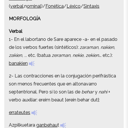
(
verbal
,n
ominal
)/
Fonética
/
Léxico
/
Sintaxis
(
verbal
,n
ominal
)/
Fonética
/
Léxico
/
Sintaxis
MORFOLOGÍA
MORFOLOGÍA
Verbal
Verbal
1- En el labortano de Sare aparece -a- en el pasado
1- En el labortano de Sare aparece -a- en el pasado
de los verbos fuertes (sintéticos):
zaraman, nakien,
de los verbos fuertes (sintéticos):
zaraman, nakien,
zakien, ...
etc. (batua
zeraman, nekie, zekien
... etc.):
zakien, ...
etc. (batua
zeraman, nekie, zekien
... etc.):
banakien
banakien
2- Las contracciones en la conjugación perifrástica
2- Las contracciones en la conjugación perifrástica
son menos frecuentes que en altonavarro
son menos frecuentes que en altonavarro
septentrional. Pero sí lo son las de
behar
y
nahi
+
septentrional. Pero sí lo son las de
behar
y
nahi
+
verbo auxiliar: ereim beaut [erein behar dut]:
verbo auxiliar: ereim beaut [erein behar dut]:
errateutes
errateutes
Azpilkuetara
ganbehau
t
Azpilkuetara
ganbehau
t