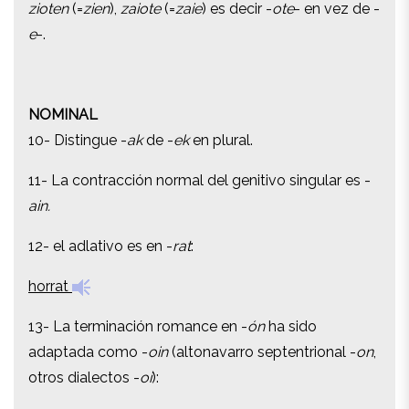
zioten
(=
zien
),
zaiote
(=
zaie
) es decir -
ote
- en vez de -
e
-.
e
-.
NOMINAL
NOMINAL
10- Distingue -
ak
de -
ek
en plural.
10- Distingue -
ak
de -
ek
en plural.
11- La contracción normal del genitivo singular es -
11- La contracción normal del genitivo singular es -
ain.
ain.
12- el adlativo es en -
rat
:
12- el adlativo es en -
rat
:
horrat
horrat
13- La terminación romance en -
ón
ha sido
13- La terminación romance en -
ón
ha sido
adaptada como -
oin
(altonavarro septentrional -
on
,
adaptada como -
oin
(altonavarro septentrional -
on
,
otros dialectos -
oi
):
otros dialectos -
oi
):
arrazoina
gainetik nola ematen dioten