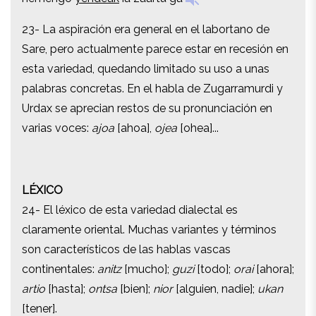
23- La aspiración era general en el labortano de
23- La aspiración era general en el labortano de
Sare, pero actualmente parece estar en recesión en
Sare, pero actualmente parece estar en recesión en
esta variedad, quedando limitado su uso a unas
esta variedad, quedando limitado su uso a unas
palabras concretas. En el habla de Zugarramurdi y
palabras concretas. En el habla de Zugarramurdi y
Urdax se aprecian restos de su pronunciación en
Urdax se aprecian restos de su pronunciación en
varias voces:
ajoa
[ahoa],
ojea
[ohea]...
varias voces:
ajoa
[ahoa],
ojea
[ohea]...
LÉXICO
LÉXICO
24- El léxico de esta variedad dialectal es
24- El léxico de esta variedad dialectal es
claramente oriental. Muchas variantes y términos
claramente oriental. Muchas variantes y términos
son característicos de las hablas vascas
son característicos de las hablas vascas
continentales:
anitz
[mucho];
guzi
[todo];
orai
[ahora];
continentales:
anitz
[mucho];
guzi
[todo];
orai
[ahora];
artio
[hasta];
ontsa
[bien];
nior
[alguien, nadie];
ukan
artio
[hasta];
ontsa
[bien];
nior
[alguien, nadie];
ukan
[tener].
[tener].