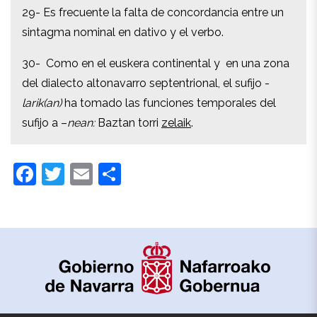
29- Es frecuente la falta de concordancia entre un
29- Es frecuente la falta de concordancia entre un
sintagma nominal en dativo y el verbo.
sintagma nominal en dativo y el verbo.
30-
Como en el euskera continental y en una zona
30-
Como en el euskera continental y en una zona
del dialecto altonavarro septentrional, el sufijo -
del dialecto altonavarro septentrional, el sufijo -
larik(an)
ha tomado las funciones temporales del
larik(an)
ha tomado las funciones temporales del
sufijo a –
nean:
Baztan torri
zelaik
.
sufijo a –
nean:
Baztan torri
zelaik
.
Facebook
Twitter
Email
Compartir