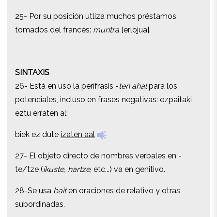
25- Por su posición utliza muchos préstamos
25- Por su posición utliza muchos préstamos
tomados del francés:
muntra
[erlojua].
tomados del francés:
muntra
[erlojua].
SINTAXIS
SINTAXIS
26- Está en uso la perífrasis -
ten ahal
para los
26- Está en uso la perífrasis -
ten ahal
para los
potenciales, incluso en frases negativas: ezpaitaki
potenciales, incluso en frases negativas: ezpaitaki
eztu erraten al:
eztu erraten al:
biek ez dute
izaten aal
biek ez dute
izaten aal
27- El objeto directo de nombres verbales en -
27- El objeto directo de nombres verbales en -
te/tze (
ikuste, hartze
, etc...) va en genitivo.
te/tze (
ikuste, hartze
, etc...) va en genitivo.
28-Se usa
bait
en oraciones de relativo y otras
28-Se usa
bait
en oraciones de relativo y otras
subordinadas.
subordinadas.