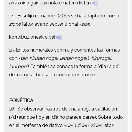
arrazoina
gainetik nola ematen dioten
14- El sufijo romance -(
c
)
ión
se ha adaptado como -
14- El sufijo romance -(
c
)
ión
se ha adaptado como -
zione
(altonavarro septentrional -
zio
):
zione
(altonavarro septentrional -
zio
):
kontribuzioneak
e bai
kontribuzioneak
e bai
15-En los numerales son muy corrientes las formas
15-En los numerales son muy corrientes las formas
con -
tan
:
hirutan hogei
,
lautan hogei
(=
hirurogei,
con -
tan
:
hirutan hogei
,
lautan hogei
(=
hirurogei,
laurogei).
También se conoce la forma bi(d)a (bide)
laurogei).
También se conoce la forma bi(d)a (bide)
del numeral bi, usada como pronombre.
del numeral bi, usada como pronombre.
FONÉTICA
FONÉTICA
16- Se observan rastros de una antigua vacilación
16- Se observan rastros de una antigua vacilación
r/d (aunque hoy en día no parece darse). Sobre todo
r/d (aunque hoy en día no parece darse). Sobre todo
en el morfema de dativo -
da
- (
didan, zidan
, etc):
en el morfema de dativo -
da
- (
didan, zidan
, etc):
idatze
[iratze]: