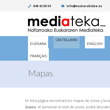
848 42 60 54
info@euskarabidea.es
CASTELLANO
EUSKARA
ENGLISH
FRANÇAIS
Mapas
En ésta página encontrará los mapas de zonas y local
Zuazo.
Al aumentar el nivel de zoom, podrá descubrir 