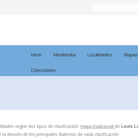
Buscar
por:
Inicio
Mediateka
Localidades
Mapas
Colecciones
idades según dos tipos de clasificación:
mapa tradicional
de
Louis L
la división de los principales dialectos de cada clasificación.