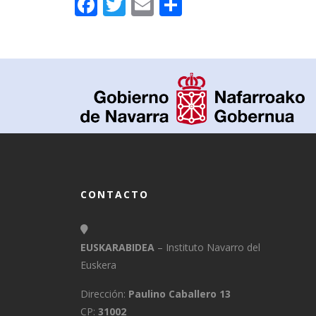
Facebook
Twitter
Email
Compartir
CONTACTO
EUSKARABIDEA
– Instituto Navarro del
Euskera
Dirección:
Paulino Caballero 13
CP:
31002