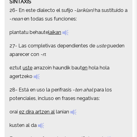
SINTAXIS
26- En este dialecto el sufijo -
larik(an)
ha sustituido a
26- En este dialecto el sufijo -
larik(an)
ha sustituido a
-
nean
en todas sus funciones:
-
nean
en todas sus funciones:
plantatu behaute
laikan
plantatu behaute
laikan
27- Las completivas dependientes de
uste
pueden
27- Las completivas dependientes de
uste
pueden
aparecer con
-n
:
aparecer con
-n
:
eztut
uste
arrazoin haundik baut
en
hola hola
eztut
uste
arrazoin haundik baut
en
hola hola
agertzeko
agertzeko
28- Está en uso la perífrasis -
ten ahal
para los
28- Está en uso la perífrasis -
ten ahal
para los
potenciales, incluso en frases negativas:
potenciales, incluso en frases negativas:
orai
ez dira artzen al
lanian
orai
ez dira artzen al
lanian
kusten al da
kusten al da
Ez, ez;
eztugu forma hortan arraiñatzen al