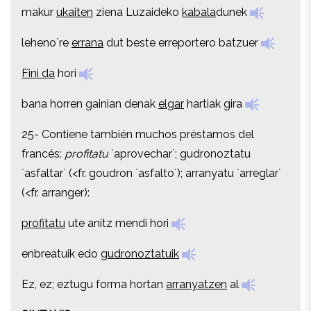
makur
ukaiten
ziena Luzaideko
kabala
dunek
makur
ukaiten
ziena Luzaideko
kabala
dunek
leheno´re
errana
dut beste erreportero batzuer
leheno´re
errana
dut beste erreportero batzuer
Fini da
hori
Fini da
hori
bana horren gainian denak
elgar
hartiak gira
bana horren gainian denak
elgar
hartiak gira
25- Contiene también muchos préstamos del
25- Contiene también muchos préstamos del
francés:
profitatu
`aprovechar´; gudronoztatu
francés:
profitatu
`aprovechar´; gudronoztatu
`asfaltar´ (<fr. goudron `asfalto´); arranyatu `arreglar´
`asfaltar´ (<fr. goudron `asfalto´); arranyatu `arreglar´
(<fr. arranger):
(<fr. arranger):
profitatu
ute anitz mendi hori
profitatu
ute anitz mendi hori
enbreatuik edo
gudronoztatuik
enbreatuik edo
gudronoztatuik
Ez, ez; eztugu forma hortan
arranyatzen
al
Ez, ez; eztugu forma hortan
arranyatzen
al
SINTAXIS