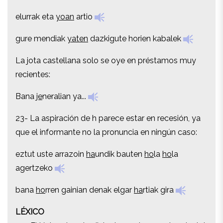
elurrak eta
yoan
artio
elurrak eta
yoan
artio
gure mendiak
yaten
dazkigute horien kabalek
gure mendiak
yaten
dazkigute horien kabalek
La jota castellana solo se oye en préstamos muy
La jota castellana solo se oye en préstamos muy
recientes:
recientes:
Bana
je
neralian ya...
Bana
je
neralian ya...
23- La aspiración de h parece estar en recesión, ya
23- La aspiración de h parece estar en recesión, ya
que el informante no la pronuncia en ningún caso:
que el informante no la pronuncia en ningún caso:
eztut uste arrazoin
ha
undik bauten
ho
la
ho
la
eztut uste arrazoin
ha
undik bauten
ho
la
ho
la
agertzeko
agertzeko
bana
ho
rren gainian denak elgar
ha
rtiak gira
bana
ho
rren gainian denak elgar
ha
rtiak gira
LÉXICO
LÉXICO
24- El léxico de este dialecto es claramente oriental.