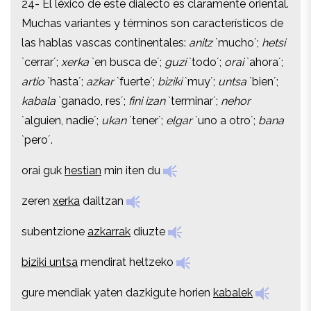
24- El léxico de este dialecto es claramente oriental.
Muchas variantes y términos son característicos de
Muchas variantes y términos son característicos de
las hablas vascas continentales:
anitz
`mucho´;
hetsi
las hablas vascas continentales:
anitz
`mucho´;
hetsi
`cerrar´;
xerka
`en busca de´;
guzi
`todo´;
orai
`ahora´;
`cerrar´;
xerka
`en busca de´;
guzi
`todo´;
orai
`ahora´;
artio
`hasta´;
azkar
`fuerte´;
biziki
`muy´;
untsa
`bien´;
artio
`hasta´;
azkar
`fuerte´;
biziki
`muy´;
untsa
`bien´;
kabala
`ganado, res´;
fini izan
`terminar´;
nehor
kabala
`ganado, res´;
fini izan
`terminar´;
nehor
`alguien, nadie´;
ukan
`tener´;
elgar
`uno a otro´;
bana
`alguien, nadie´;
ukan
`tener´;
elgar
`uno a otro´;
bana
`pero´.
`pero´.
orai guk
hestian
min iten du
orai guk
hestian
min iten du
zeren
xerka
dailtzan
zeren
xerka
dailtzan
subentzione
azkarrak
diuzte
subentzione
azkarrak
diuzte
biziki untsa
mendirat heltzeko
biziki untsa
mendirat heltzeko
gure mendiak yaten dazkigute horien
kabalek
gure mendiak yaten dazkigute horien
kabalek