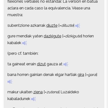
flexiones verbales no estándar. La versión en batua
aclara en cada caso la equivalencia. Véase una
aclara en cada caso la equivalencia. Véase una
muestra:
muestra:
subentzione azkarrak
diuzte
[=
dituzte
]
subentzione azkarrak
diuzte
[=
dituzte
]
gure mendiak yaten
dazkigute
[=
dizkigute
]
horien
gure mendiak yaten
dazkigute
[=
dizkigute
]
horien
kabalek
kabalek
(pero cf. también:
(pero cf. también:
ta gaineat errain
dizut
gauza at
ta gaineat errain
dizut
gauza at
bana horren gainian denak elgar hartiak
gira
[=
gara
]
bana horren gainian denak elgar hartiak
gira
[=
gara
]
makur ukaiten
ziena
[=
zutena
]
Luzaideko
makur ukaiten
ziena
[=
zutena
]
Luzaideko
kabaladunek
kabaladunek
4- En verbos acabados en -
n
(
edan, egon, izan
etc),