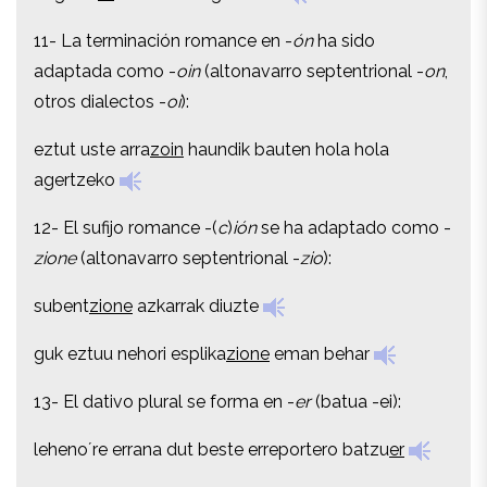
11- La terminación romance en -
ón
ha sido
11- La terminación romance en -
ón
ha sido
adaptada como -
oin
(altonavarro septentrional -
on
,
adaptada como -
oin
(altonavarro septentrional -
on
,
otros dialectos -
oi
):
otros dialectos -
oi
):
eztut uste arra
zoin
haundik bauten hola hola
eztut uste arra
zoin
haundik bauten hola hola
agertzeko
agertzeko
12- El sufijo romance -(
c
)
ión
se ha adaptado como -
12- El sufijo romance -(
c
)
ión
se ha adaptado como -
zione
(altonavarro septentrional -
zio
):
zione
(altonavarro septentrional -
zio
):
subent
zione
azkarrak diuzte
subent
zione
azkarrak diuzte
guk eztuu nehori esplika
zione
eman behar
guk eztuu nehori esplika
zione
eman behar
13- El dativo plural se forma en -
er
(batua -ei):
13- El dativo plural se forma en -
er
(batua -ei):
leheno´re errana dut beste erreportero batzu
er
leheno´re errana dut beste erreportero batzu
er
14- Las formas intensivas de los pronombres son