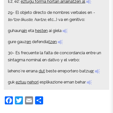
Ez, ez;
eztugu forma hortan arraiñatzen al
29- El objeto directo de nombres verbales en
-
29- El objeto directo de nombres verbales en
-
te/tze (ikuste, hartze
, etc...) va en genitivo:
te/tze (ikuste, hartze
, etc...) va en genitivo:
guhaun
ain
eta
hesten
ai giela
guhaun
ain
eta
hesten
ai giela
gure gauz
en
defendia
tzen
gure gauz
en
defendia
tzen
30- Es frecuente la falta de concordancia entre un
30- Es frecuente la falta de concordancia entre un
sintagma nominal en dativo y el verbo:
sintagma nominal en dativo y el verbo:
leheno´re errana
dut
beste erreportero batzu
er
leheno´re errana
dut
beste erreportero batzu
er
guk
eztuu
nehori
esplikazione eman behar
guk
eztuu
nehori
esplikazione eman behar
Facebook
Twitter
Email
Compartir