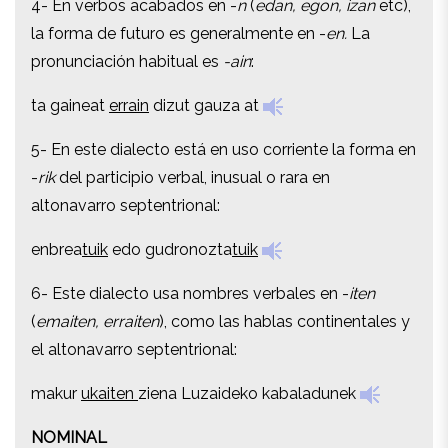
4- En verbos acabados en -
n
(
edan, egon, izan
etc),
la forma de futuro es generalmente en -
en.
La
la forma de futuro es generalmente en -
en.
La
pronunciación habitual es
-ain
:
pronunciación habitual es
-ain
:
ta gaineat
errain
dizut gauza at
ta gaineat
errain
dizut gauza at
5- En este dialecto está en uso corriente la forma en
5- En este dialecto está en uso corriente la forma en
-
rik
del participio verbal, inusual o rara en
-
rik
del participio verbal, inusual o rara en
altonavarro septentrional:
altonavarro septentrional:
enbrea
tuik
edo gudronozta
tuik
enbrea
tuik
edo gudronozta
tuik
6- Este dialecto usa nombres verbales en -
iten
6- Este dialecto usa nombres verbales en -
iten
(
emaiten, erraiten
), como las hablas continentales y
(
emaiten, erraiten
), como las hablas continentales y
el altonavarro septentrional:
el altonavarro septentrional:
makur
ukaiten
ziena Luzaideko kabaladunek
makur
ukaiten
ziena Luzaideko kabaladunek
NOMINAL
NOMINAL