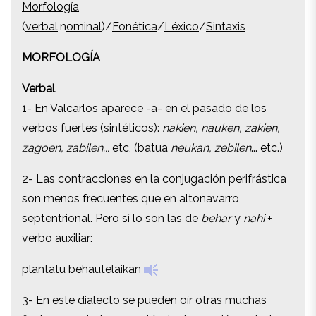
Morfología
(
verbal
,n
ominal
)/
Fonética
/
Léxico
/
Sintaxis
(
verbal
,n
ominal
)/
Fonética
/
Léxico
/
Sintaxis
MORFOLOGÍA
MORFOLOGÍA
Verbal
Verbal
1- En Valcarlos aparece -a- en el pasado de los
1- En Valcarlos aparece -a- en el pasado de los
verbos fuertes (sintéticos):
nakien, nauken, zakien,
verbos fuertes (sintéticos):
nakien, nauken, zakien,
zagoen, zabilen...
etc, (batua
neukan, zebilen
... etc.)
zagoen, zabilen...
etc, (batua
neukan, zebilen
... etc.)
2- Las contracciones en la conjugación perifrástica
2- Las contracciones en la conjugación perifrástica
son menos frecuentes que en altonavarro
son menos frecuentes que en altonavarro
septentrional. Pero sí lo son las de
behar
y
nahi
+
septentrional. Pero sí lo son las de
behar
y
nahi
+
verbo auxiliar:
verbo auxiliar:
plantatu
behaute
laikan
plantatu
behaute
laikan
3- En este dialecto se pueden oír otras muchas
3- En este dialecto se pueden oír otras muchas
flexiones verbales no estándar. La versión en batua