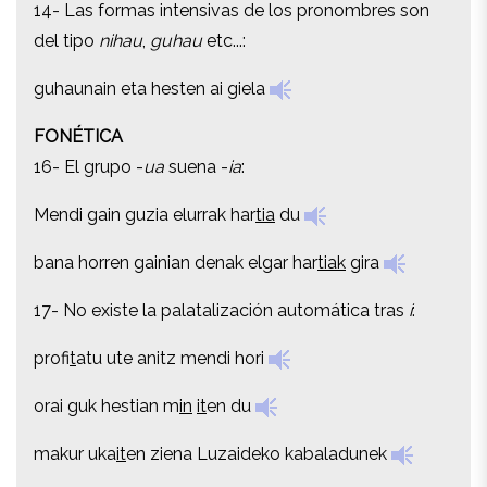
14- Las formas intensivas de los pronombres son
del tipo
nihau
,
guhau
etc...:
del tipo
nihau
,
guhau
etc...:
guhaunain eta hesten ai giela
guhaunain eta hesten ai giela
FONÉTICA
FONÉTICA
16- El grupo -
ua
suena -
ia
:
16- El grupo -
ua
suena -
ia
:
Mendi gain guzia elurrak har
tia
du
Mendi gain guzia elurrak har
tia
du
bana horren gainian denak elgar har
tiak
gira
bana horren gainian denak elgar har
tiak
gira
17- No existe la palatalización automática tras
i
:
17- No existe la palatalización automática tras
i
:
prof
it
atu ute anitz mendi hori
prof
it
atu ute anitz mendi hori
orai guk hestian m
in
it
en du
orai guk hestian m
in
it
en du
makur uka
it
en ziena Luzaideko kabaladunek
makur uka
it
en ziena Luzaideko kabaladunek
ta g
ain
eat errain dizut gauza at