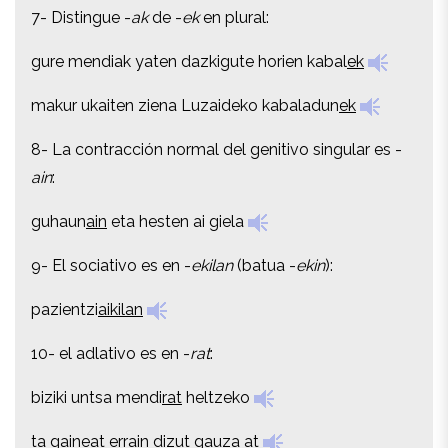
7- Distingue -
ak
de -
ek
en plural:
7- Distingue -
ak
de -
ek
en plural:
gure mendiak yaten dazkigute horien kabal
ek
gure mendiak yaten dazkigute horien kabal
ek
makur ukaiten ziena Luzaideko kabaladun
ek
makur ukaiten ziena Luzaideko kabaladun
ek
8- La contracción normal del genitivo singular es -
8- La contracción normal del genitivo singular es -
ain
:
ain
:
guhaun
ain
eta hesten ai giela
guhaun
ain
eta hesten ai giela
9- El sociativo es en -
ekilan
(batua -
ekin
):
9- El sociativo es en -
ekilan
(batua -
ekin
):
pazientzi
aikilan
pazientzi
aikilan
10- el adlativo es en -
rat
:
10- el adlativo es en -
rat
:
biziki untsa mendi
rat
heltzeko
biziki untsa mendi
rat
heltzeko
ta gaine
at
errain dizut gauza at
ta gaine
at
errain dizut gauza at