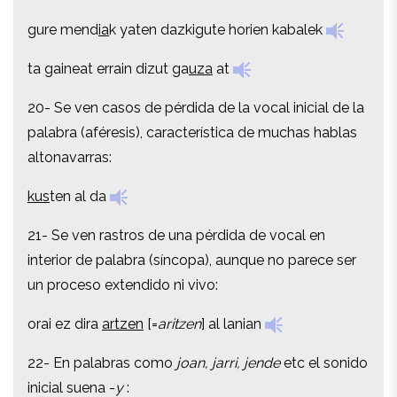
gure mend
ia
k yaten dazkigute horien kabalek
gure mend
ia
k yaten dazkigute horien kabalek
ta gaineat errain dizut ga
uza
at
ta gaineat errain dizut ga
uza
at
20- Se ven casos de pérdida de la vocal inicial de la
20- Se ven casos de pérdida de la vocal inicial de la
palabra (aféresis), característica de muchas hablas
palabra (aféresis), característica de muchas hablas
altonavarras:
altonavarras:
kus
ten al da
kus
ten al da
21- Se ven rastros de una pérdida de vocal en
21- Se ven rastros de una pérdida de vocal en
interior de palabra (síncopa), aunque no parece ser
interior de palabra (síncopa), aunque no parece ser
un proceso extendido ni vivo:
un proceso extendido ni vivo:
orai ez dira
artzen
[=
aritzen
]
al lanian
orai ez dira
artzen
[=
aritzen
]
al lanian
22- En palabras como
joan, jarri, jende
etc el sonido
22- En palabras como
joan, jarri, jende
etc el sonido
inicial suena -
y
:
inicial suena -
y
: