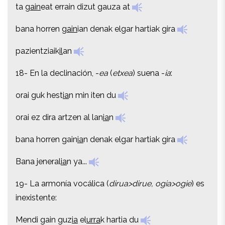
ta g
ain
eat errain dizut gauza at
bana horren g
ain
ian denak elgar hartiak gira
bana horren g
ain
ian denak elgar hartiak gira
pazientziaik
il
an
pazientziaik
il
an
18- En la declinación, -
ea
(
etxea
) suena -
ia
:
18- En la declinación, -
ea
(
etxea
) suena -
ia
:
orai guk hest
ia
n min iten du
orai guk hest
ia
n min iten du
orai ez dira artzen al lan
ia
n
orai ez dira artzen al lan
ia
n
bana horren gain
ia
n denak elgar hartiak gira
bana horren gain
ia
n denak elgar hartiak gira
Bana jeneral
ia
n ya...
Bana jeneral
ia
n ya...
19- La armonía vocálica (
dirua>dirue, ogia>ogie
) es
19- La armonía vocálica (
dirua>dirue, ogia>ogie
) es
inexistente:
inexistente:
Mendi gain guz
ia
el
urra
k hartia du
Mendi gain guz
ia
el
urra
k hartia du