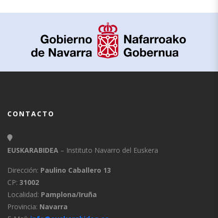
CONTACTO
EUSKARABIDEA
– Instituto Navarro del Euskera
Dirección:
Paulino Caballero 13
CP:
31002
Localidad:
Pamplona/Iruña
Provincia:
Navarra