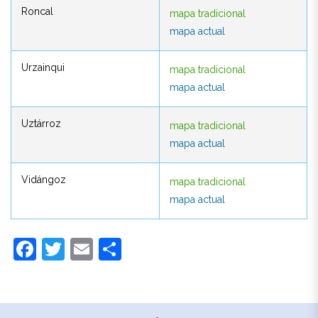
Roncal
mapa tradicional
Roncal
mapa tradicional
mapa actual
mapa actual
Urzainqui
mapa tradicional
Urzainqui
mapa tradicional
mapa actual
mapa actual
Uztárroz
mapa tradicional
Uztárroz
mapa tradicional
mapa actual
mapa actual
Vidángoz
mapa tradicional
Vidángoz
mapa tradicional
mapa actual
mapa actual
Facebook
Twitter
Email
Compartir