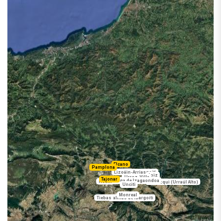
Elcano
Pamplona
Lizoáin-Arriasgoiti
Aoiz
Urroz-Villa
Tajonar
Lizarraga de Izagaondoa
Noáin
Irurozqui (Urraúl Alto)
Unciti
Monreal
Tiebas
Salinas de Ibargoiti