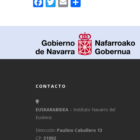
Facebook
Twitter
Email
Compartir
CONTACTO
EUSKARABIDEA
– Instituto Navarro del
Euskera
Dirección:
Paulino Caballero 13
CP:
31002