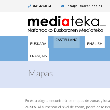
848 42 60 54
info@euskarabidea.es
CASTELLANO
EUSKARA
ENGLISH
FRANÇAIS
Mapas
En ésta página encontrará los mapas de zonas y local
Zuazo.
Al aumentar el nivel de zoom, podrá descubrir 