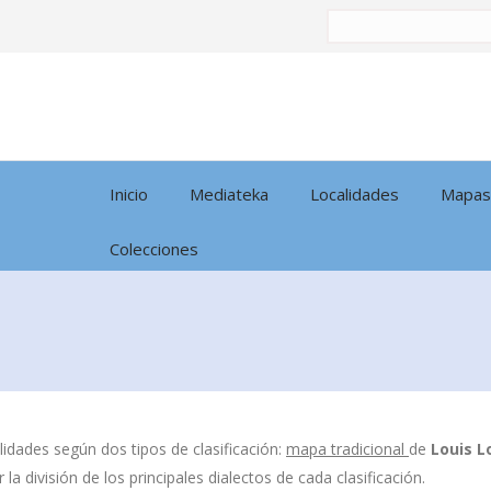
Buscar
por:
Inicio
Mediateka
Localidades
Mapas
Colecciones
idades según dos tipos de clasificación:
mapa tradicional
de
Louis L
la división de los principales dialectos de cada clasificación.