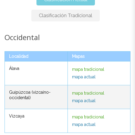
Clasificación Tradicional
Occidental
Occidental
Localidad
Mapas
Localidad
Mapas
Álava
mapa tradicional
Álava
mapa tradicional
mapa actual
mapa actual
Guipúzcoa (vizcaíno-
mapa tradicional
Guipúzcoa (vizcaíno-
mapa tradicional
occidental)
mapa actual
occidental)
mapa actual
Vizcaya
mapa tradicional
Vizcaya
mapa tradicional
mapa actual
mapa actual