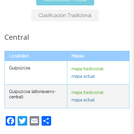
Clasificación Tradicional
Central
Central
Localidad
Mapas
Localidad
Mapas
Guipúzcoa
mapa tradicional
Guipúzcoa
mapa tradicional
mapa actual
mapa actual
Guipúzcoa (altonavarro-
mapa tradicional
Guipúzcoa (altonavarro-
mapa tradicional
central)
mapa actual
central)
mapa actual
Facebook
Twitter
Email
Compartir