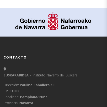
CONTACTO
EUSKARABIDEA
– Instituto Navarro del Euskera
Dirección:
Paulino Caballero 13
CP:
31002
Localidad:
Pamplona/Iruña
Provincia:
Navarra