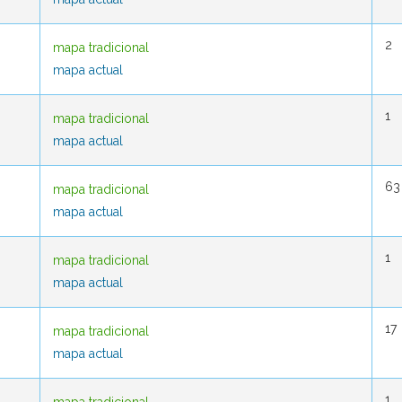
2
2
mapa tradicional
mapa tradicional
mapa actual
mapa actual
1
1
mapa tradicional
mapa tradicional
mapa actual
mapa actual
63
63
mapa tradicional
mapa tradicional
mapa actual
mapa actual
1
1
mapa tradicional
mapa tradicional
mapa actual
mapa actual
17
17
mapa tradicional
mapa tradicional
mapa actual
mapa actual
1
1