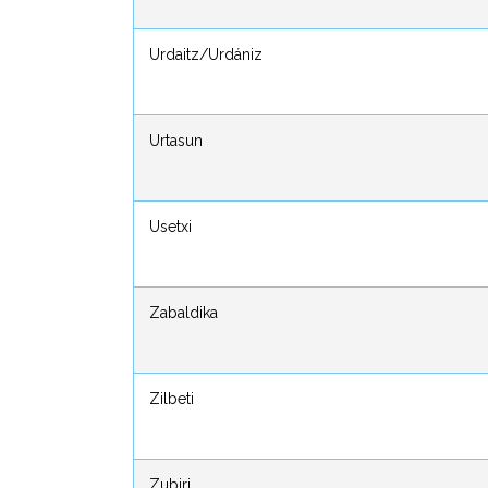
Urdaitz/Urdániz
Urdaitz/Urdániz
Urtasun
Urtasun
Usetxi
Usetxi
Zabaldika
Zabaldika
Zilbeti
Zilbeti
Zubiri
Zubiri