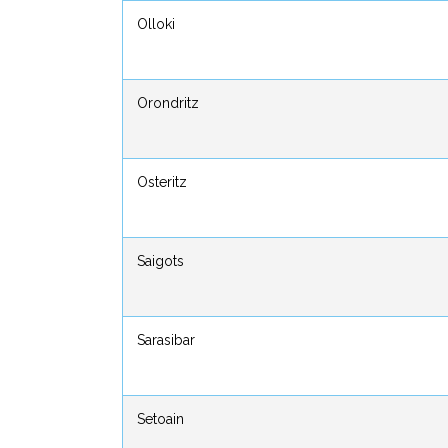
Olloki
Olloki
Orondritz
Orondritz
Osteritz
Osteritz
Saigots
Saigots
Sarasibar
Sarasibar
Setoain
Setoain