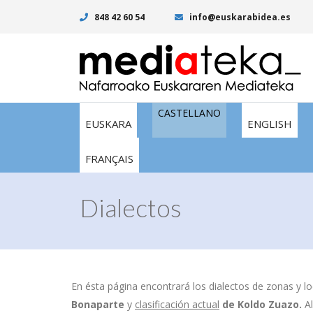
848 42 60 54
info@euskarabidea.es
CASTELLANO
EUSKARA
ENGLISH
FRANÇAIS
Dialectos
En ésta página encontrará los dialectos de zonas y lo
Bonaparte
y
clasificación actual
de
Koldo Zuazo.
A