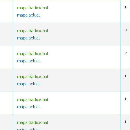
1
1
mapa tradicional
mapa tradicional
mapa actual
mapa actual
0
0
mapa tradicional
mapa tradicional
mapa actual
mapa actual
2
2
mapa tradicional
mapa tradicional
mapa actual
mapa actual
1
1
mapa tradicional
mapa tradicional
mapa actual
mapa actual
1
1
mapa tradicional
mapa tradicional
mapa actual
mapa actual
1
1
mapa tradicional
mapa tradicional
mapa actual
mapa actual