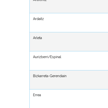
Ardaitz
Ardaitz
Arleta
Arleta
Aurizberri/Espinal
Aurizberri/Espinal
Bizkarreta-Gerendiain
Bizkarreta-Gerendiain
Errea
Errea