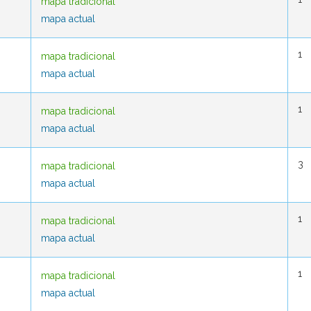
mapa tradicional
mapa tradicional
mapa actual
mapa actual
1
1
mapa tradicional
mapa tradicional
mapa actual
mapa actual
1
1
mapa tradicional
mapa tradicional
mapa actual
mapa actual
3
3
mapa tradicional
mapa tradicional
mapa actual
mapa actual
1
1
mapa tradicional
mapa tradicional
mapa actual
mapa actual
1
1
mapa tradicional
mapa tradicional
mapa actual
mapa actual