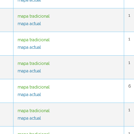
mapa actual
mapa actual
1
1
mapa tradicional
mapa tradicional
mapa actual
mapa actual
1
1
mapa tradicional
mapa tradicional
mapa actual
mapa actual
1
1
mapa tradicional
mapa tradicional
mapa actual
mapa actual
6
6
mapa tradicional
mapa tradicional
mapa actual
mapa actual
1
1
mapa tradicional
mapa tradicional
mapa actual
mapa actual
1
1