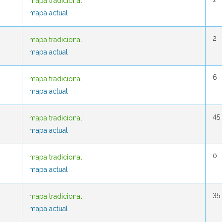
mapa tradicional
mapa tradicional
mapa actual
mapa actual
2
2
mapa tradicional
mapa tradicional
mapa actual
mapa actual
6
6
mapa tradicional
mapa tradicional
mapa actual
mapa actual
45
45
mapa tradicional
mapa tradicional
mapa actual
mapa actual
0
0
mapa tradicional
mapa tradicional
mapa actual
mapa actual
35
35
mapa tradicional
mapa tradicional
mapa actual
mapa actual