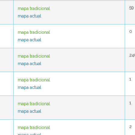
59
59
mapa tradicional
mapa tradicional
mapa actual
mapa actual
0
0
mapa tradicional
mapa tradicional
mapa actual
mapa actual
24
24
mapa tradicional
mapa tradicional
mapa actual
mapa actual
1
1
mapa tradicional
mapa tradicional
mapa actual
mapa actual
1
1
mapa tradicional
mapa tradicional
mapa actual
mapa actual
2
2
mapa tradicional
mapa tradicional