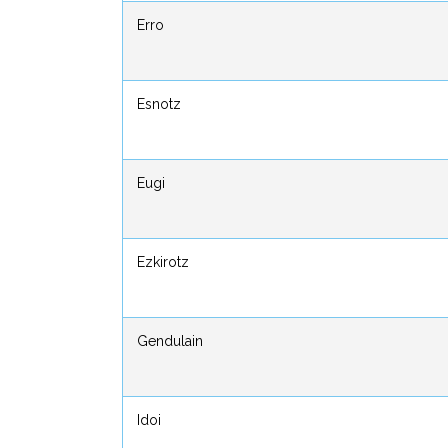
Erro
Erro
Esnotz
Esnotz
Eugi
Eugi
Ezkirotz
Ezkirotz
Gendulain
Gendulain
Idoi
Idoi