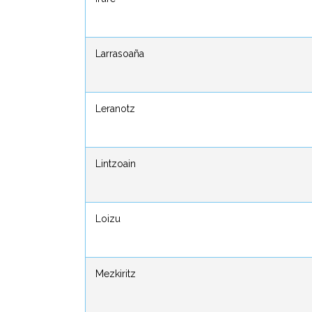
Larrasoaña
Larrasoaña
Leranotz
Leranotz
Lintzoain
Lintzoain
Loizu
Loizu
Mezkiritz
Mezkiritz