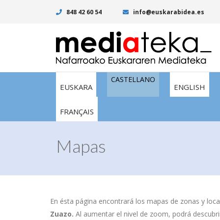
848 42 60 54
info@euskarabidea.es
CASTELLANO
EUSKARA
ENGLISH
FRANÇAIS
Mapas
En ésta página encontrará los mapas de zonas y local
Zuazo.
Al aumentar el nivel de zoom, podrá descubrir 