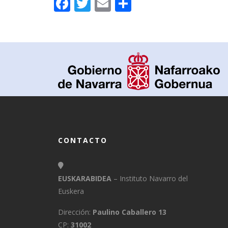
Facebook
Twitter
Email
Compartir
CONTACTO
EUSKARABIDEA
– Instituto Navarro del
Euskera
Dirección:
Paulino Caballero 13
CP:
31002