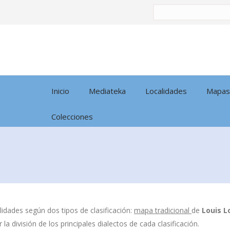
Buscar
por:
Inicio
Mediateka
Localidades
Mapas
Colecciones
idades según dos tipos de clasificación:
mapa tradicional
de
Louis L
la división de los principales dialectos de cada clasificación.