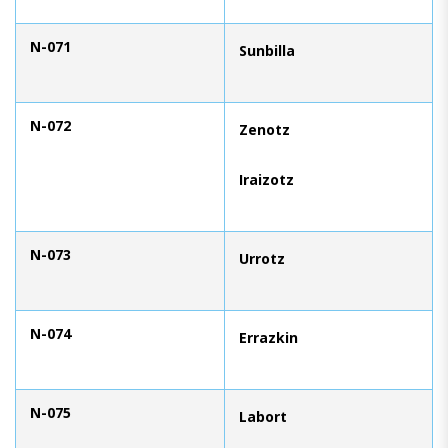
N-071
Sunbilla
N-072
Zenotz
Iraizotz
N-073
Urrotz
N-074
Errazkin
N-075
Labort