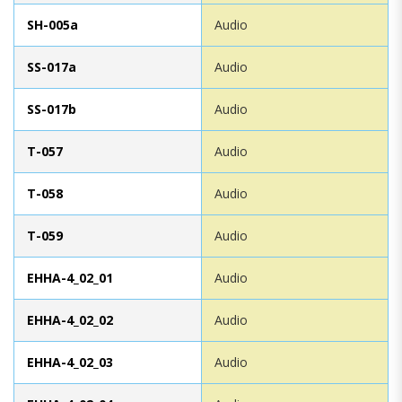
SH-005a
Audio
SS-017a
Audio
SS-017b
Audio
T-057
Audio
T-058
Audio
T-059
Audio
EHHA-4_02_01
Audio
EHHA-4_02_02
Audio
EHHA-4_02_03
Audio