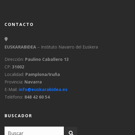
CONTACTO
EUSKARABIDEA
– Instituto Navarro del Euskera
Dirección:
Paulino Caballero 13
CP:
31002
Localidad:
Pamplona/Iruña
Provincia:
Navarra
E-Mail:
info@euskarabidea.es
Teléfono:
848 42 60 54
BUSCADOR