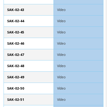
SAK-02-43
Vídeo
SAK-02-44
Vídeo
SAK-02-45
Vídeo
SAK-02-46
Vídeo
SAK-02-47
Vídeo
SAK-02-48
Vídeo
SAK-02-49
Vídeo
SAK-02-50
Vídeo
SAK-02-51
Vídeo