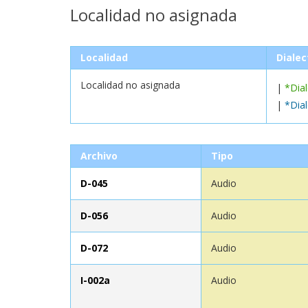
Localidad no asignada
Localidad
Dialec
Localidad no asignada
|
*Dia
|
*Dia
Archivo
Tipo
D-045
Audio
D-056
Audio
D-072
Audio
I-002a
Audio