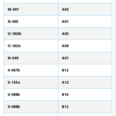
M-001
A02
N-065
A01
IC-002b
A03
IC-002c
A06
N-049
A01
II-067b
B12
II-135a
A12
II-088b
B10
II-088b
B12