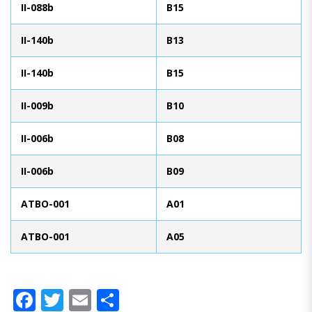
II-088b
B15
II-140b
B13
II-140b
B15
II-009b
B10
II-006b
B08
II-006b
B09
ATBO-001
A01
ATBO-001
A05
Facebook
Twitter
Email
Compartir