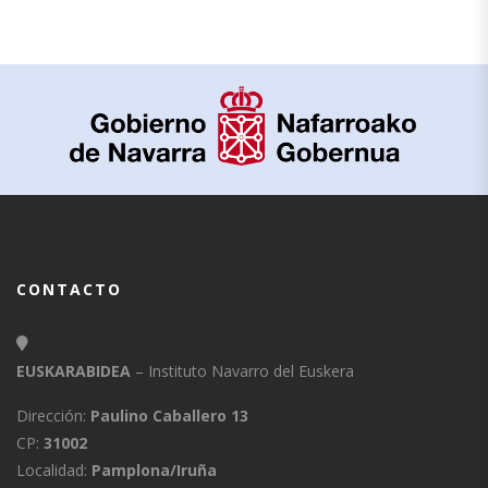
CONTACTO
EUSKARABIDEA
– Instituto Navarro del Euskera
Dirección:
Paulino Caballero 13
CP:
31002
Localidad:
Pamplona/Iruña