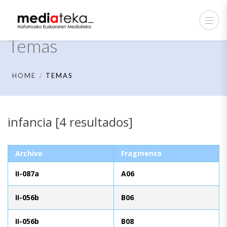
Temas
HOME
TEMAS
infancia [4 resultados]
Archivo
Fragmento
II-087a
A06
II-056b
B06
II-056b
B08