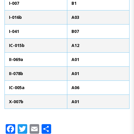
I-007
B1
I-016b
A03
I-041
B07
IC-015b
A12
II-069a
A01
II-078b
A01
IC-005a
A06
X-007b
A01
Facebook
Twitter
Email
Compartir