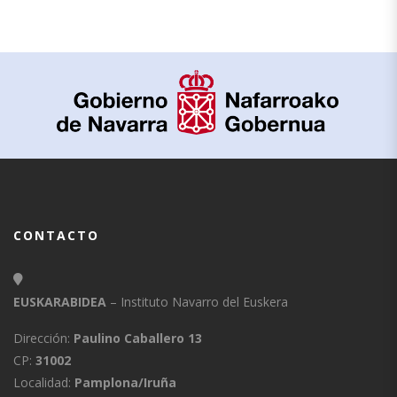
CONTACTO
EUSKARABIDEA
– Instituto Navarro del Euskera
Dirección:
Paulino Caballero 13
CP:
31002
Localidad:
Pamplona/Iruña