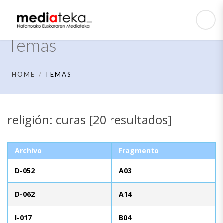
Temas
HOME
TEMAS
religión: curas [20 resultados]
Archivo
Fragmento
D-052
A03
D-062
A14
I-017
B04