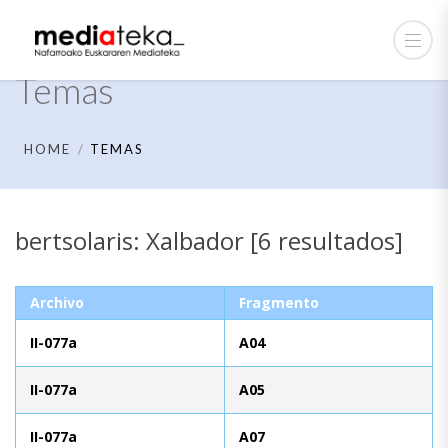
Temas
HOME
TEMAS
bertsolaris: Xalbador [6 resultados]
Archivo
Fragmento
II-077a
A04
II-077a
A05
II-077a
A07