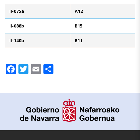
II-075a
A12
II-088b
B15
II-140b
B11
Facebook
Twitter
Email
Compartir