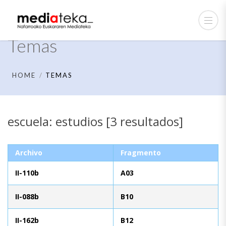
Temas
HOME
TEMAS
escuela: estudios [3 resultados]
Archivo
Fragmento
II-110b
A03
II-088b
B10
II-162b
B12