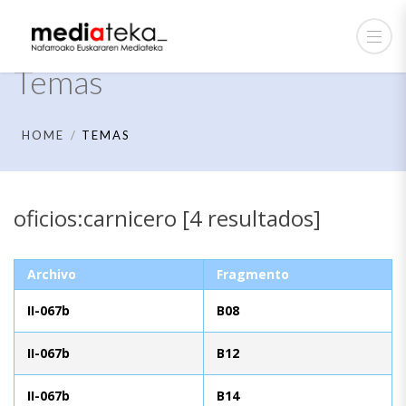
Temas
HOME
TEMAS
oficios:carnicero [4 resultados]
Archivo
Fragmento
II-067b
B08
II-067b
B12
II-067b
B14