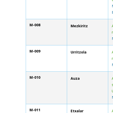
M-008
Mezkiritz
M-009
Urritzola
M-010
Auza
M-011
Etxalar