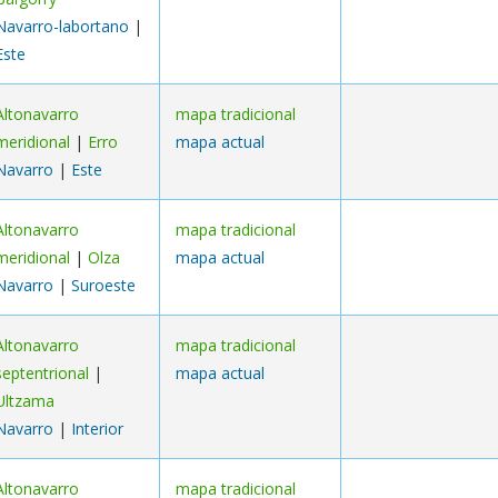
Navarro-labortano
|
Este
Altonavarro
mapa tradicional
meridional
|
Erro
mapa actual
Navarro
|
Este
Altonavarro
mapa tradicional
meridional
|
Olza
mapa actual
Navarro
|
Suroeste
Altonavarro
mapa tradicional
septentrional
|
mapa actual
Ultzama
Navarro
|
Interior
Altonavarro
mapa tradicional