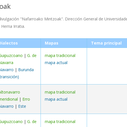
zoak
divulgación "Nafarroako Mintzoak". Dirección General de Universidades
erria Irratia.
Dialectos
Mapas
Tema principal
Guipuzcoano
|
G. de
mapa tradicional
Navarra
mapa actual
Navarro
|
Burunda
(transición)
Altonavarro
mapa tradicional
meridional
|
Erro
mapa actual
Navarro
|
Este
Guipuzcoano
|
G. de
mapa tradicional