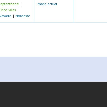
septentrional
|
mapa actual
Cinco Villas
Navarro
|
Noroeste