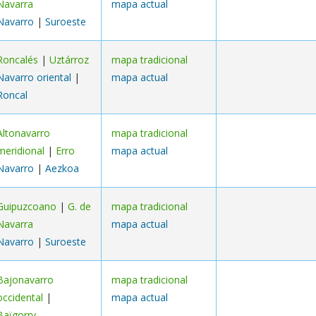
Navarra
mapa actual
Navarro
|
Suroeste
Roncalés
|
Uztárroz
mapa tradicional
Navarro oriental
|
mapa actual
Roncal
Altonavarro
mapa tradicional
meridional
|
Erro
mapa actual
Navarro
|
Aezkoa
Guipuzcoano
|
G. de
mapa tradicional
Navarra
mapa actual
Navarro
|
Suroeste
Bajonavarro
mapa tradicional
occidental
|
mapa actual
Baïgorry