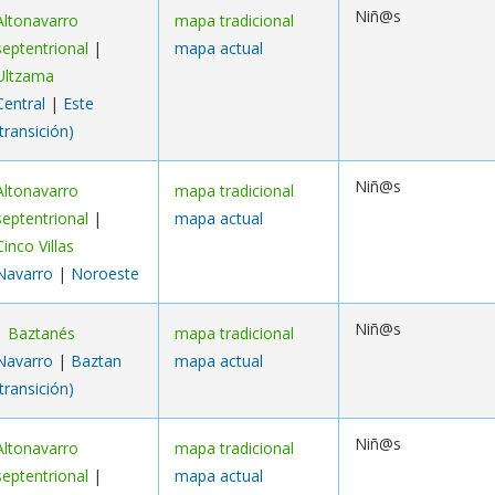
Niñ@s
Altonavarro
mapa tradicional
septentrional
|
mapa actual
Ultzama
Central
|
Este
(transición)
Niñ@s
Altonavarro
mapa tradicional
septentrional
|
mapa actual
Cinco Villas
Navarro
|
Noroeste
Niñ@s
|
Baztanés
mapa tradicional
Navarro
|
Baztan
mapa actual
(transición)
Niñ@s
Altonavarro
mapa tradicional
septentrional
|
mapa actual