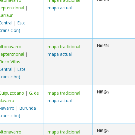
Altonavarro
mapa tradicional
septentrional
|
mapa actual
Larraun
Central
|
Este
(transición)
Niñ@s
Altonavarro
mapa tradicional
septentrional
|
mapa actual
Cinco Villas
Central
|
Este
(transición)
Niñ@s
Guipuzcoano
|
G. de
mapa tradicional
Navarra
mapa actual
Navarro
|
Burunda
(transición)
Niñ@s
Altonavarro
mapa tradicional