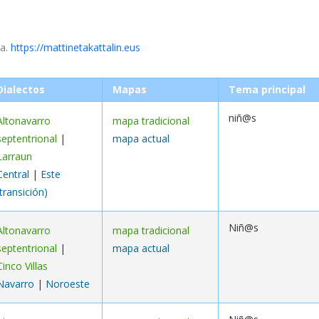
ea.
https://mattinetakattalin.eus
Dialectos
Mapas
Tema principal
niñ@s
Altonavarro
mapa tradicional
septentrional
|
mapa actual
Larraun
Central
|
Este
(transición)
Niñ@s
Altonavarro
mapa tradicional
septentrional
|
mapa actual
Cinco Villas
Navarro
|
Noroeste