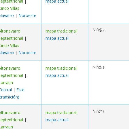
septentrional
|
mapa actual
Cinco Villas
Navarro
|
Noroeste
Niñ@s
Altonavarro
mapa tradicional
septentrional
|
mapa actual
Cinco Villas
Navarro
|
Noroeste
Niñ@s
Altonavarro
mapa tradicional
septentrional
|
mapa actual
Larraun
Central
|
Este
(transición)
Niñ@s
Altonavarro
mapa tradicional
septentrional
|
mapa actual
Larraun