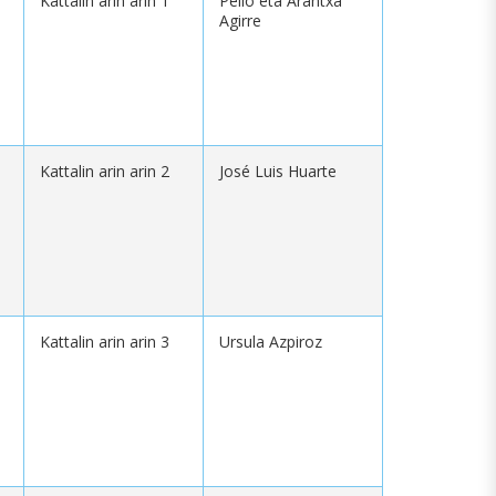
Kattalin arin arin 1
Pello eta Arantxa
Agirre
Kattalin arin arin 2
José Luis Huarte
Kattalin arin arin 3
Ursula Azpiroz