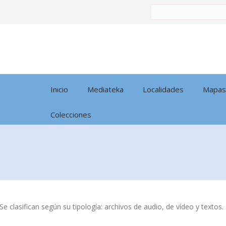
Buscar
por:
Inicio
Mediateka
Localidades
Mapas
Colecciones
Se clasifican según su tipología: archivos de audio, de vídeo y textos.