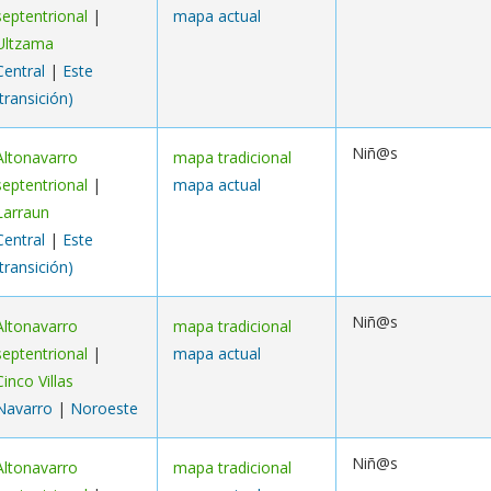
septentrional
|
mapa actual
Ultzama
Central
|
Este
(transición)
Niñ@s
Altonavarro
mapa tradicional
septentrional
|
mapa actual
Larraun
Central
|
Este
(transición)
Niñ@s
Altonavarro
mapa tradicional
septentrional
|
mapa actual
Cinco Villas
Navarro
|
Noroeste
Niñ@s
Altonavarro
mapa tradicional