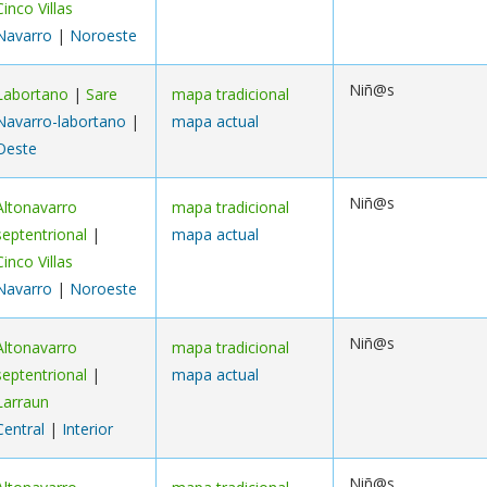
Cinco Villas
Navarro
|
Noroeste
Niñ@s
Labortano
|
Sare
mapa tradicional
Navarro-labortano
|
mapa actual
Oeste
Niñ@s
Altonavarro
mapa tradicional
septentrional
|
mapa actual
Cinco Villas
Navarro
|
Noroeste
Niñ@s
Altonavarro
mapa tradicional
septentrional
|
mapa actual
Larraun
Central
|
Interior
Niñ@s