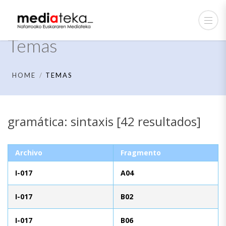
Temas
HOME
TEMAS
gramática: sintaxis [42 resultados]
Archivo
Fragmento
I-017
A04
I-017
B02
I-017
B06