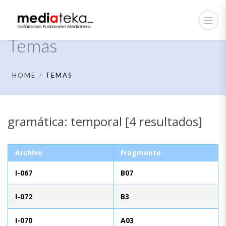
Temas
HOME
TEMAS
gramática: temporal [4 resultados]
Archivo
Fragmento
I-067
B07
I-072
B3
I-070
A03