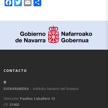
Facebook
Twitter
Email
Compartir
CONTACTO
EUSKARABIDEA
– Instituto Navarro del Euskera
Dirección:
Paulino Caballero 13
CP:
31002