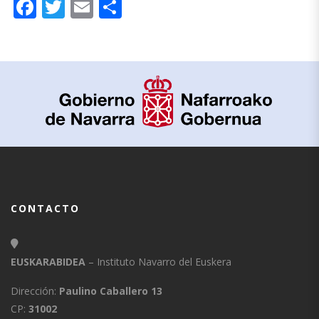
Facebook
Twitter
Email
Compartir
CONTACTO
EUSKARABIDEA
– Instituto Navarro del Euskera
Dirección:
Paulino Caballero 13
CP:
31002