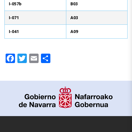
I-057b
B03
I-071
A03
I-041
A09
Facebook
Twitter
Email
Compartir