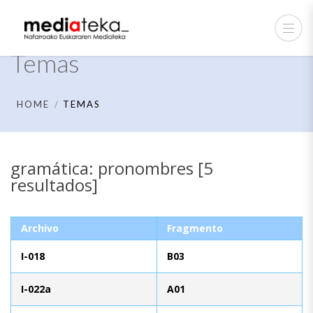
Temas
HOME
TEMAS
gramática: pronombres [5
resultados]
Archivo
Fragmento
I-018
B03
I-022a
A01