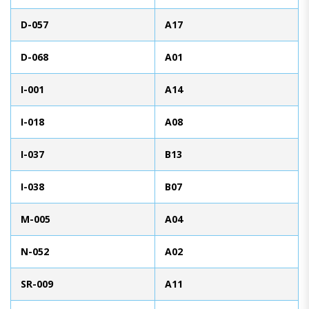
D-057
A17
D-068
A01
I-001
A14
I-018
A08
I-037
B13
I-038
B07
M-005
A04
N-052
A02
SR-009
A11