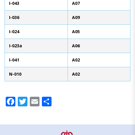
I-043
A07
I-036
A09
I-024
A05
I-023a
A06
I-041
A02
N-010
A02
Facebook
Twitter
Email
Compartir