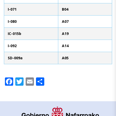
I-071
B04
I-080
A07
IC-015b
A19
I-092
A14
SD-009a
A05
Facebook
Twitter
Email
Compartir