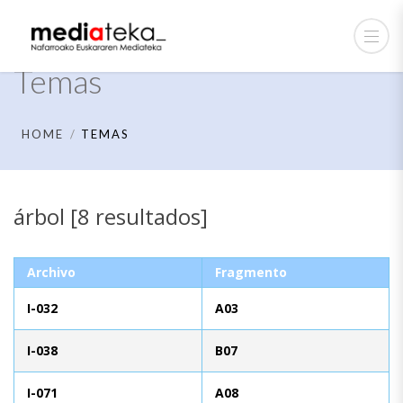
Temas
HOME
TEMAS
árbol [8 resultados]
Archivo
Fragmento
I-032
A03
I-038
B07
I-071
A08