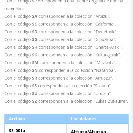
Con el código
S
corresponden a una fuente original de bobina
magnética.
Con el código
SA
corresponden a la colección "Arbizu".
Con el código
SC
corresponden a la colección "California".
Con el código
SD
corresponden a la colección "Denetarik".
Con el código
SG
corresponden a la colección "Gipuzkoa".
Con el código
SH
corresponden a la colección "Uharte-Arakil".
Con el código
SK
corresponden a la colección "Kultur-gaiak".
Con el código
SM
corresponden a la colección "Mezkiritz".
Con el código
SN
corresponden a la colección "Nafarroa".
Con el código
SR
corresponden a la colección "Arruazu".
Con el código
SS
corresponden a la colección "Sakana".
Con el código
SU
corresponden a la colección "Urdiain".
Con el código
SZ
corresponden a la colección "Lukas Zufiaurre".
Archivo
Localidades
SS-001a
Altsasu/Alsasua