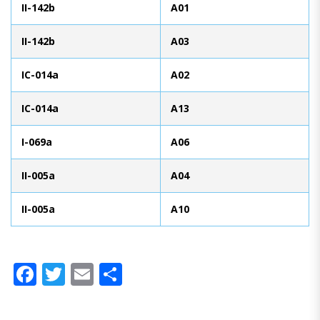
II-142b
A01
II-142b
A03
IC-014a
A02
IC-014a
A13
I-069a
A06
II-005a
A04
II-005a
A10
Facebook
Twitter
Email
Compartir