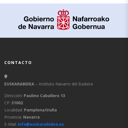
CONTACTO
EUSKARABIDEA
– Instituto Navarro del Euskera
Dirección:
Paulino Caballero 13
CP:
31002
Localidad:
Pamplona/Iruña
Provincia:
Navarra
E-Mail:
info@euskarabidea.es