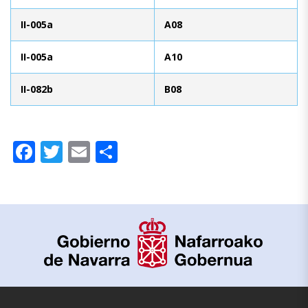
II-005a
A08
II-005a
A10
II-082b
B08
Facebook
Twitter
Email
Compartir