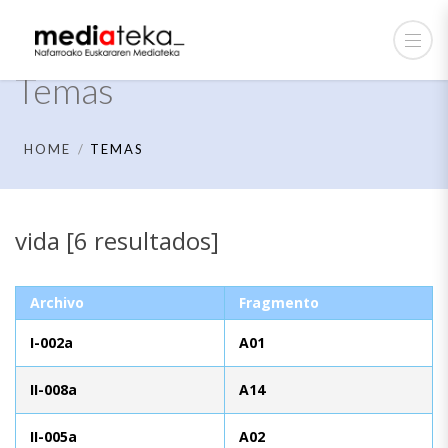
Temas
HOME
TEMAS
vida [6 resultados]
Archivo
Fragmento
I-002a
A01
II-008a
A14
II-005a
A02