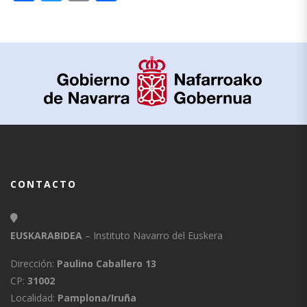
CONTACTO
EUSKARABIDEA
– Instituto Navarro del Euskera
Dirección:
Paulino Caballero 13
CP:
31002
Localidad:
Pamplona/Iruña