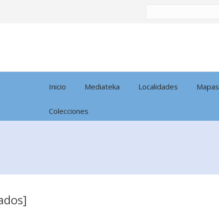
Buscar
por:
Inicio
Mediateka
Localidades
Mapas
Colecciones
ados]