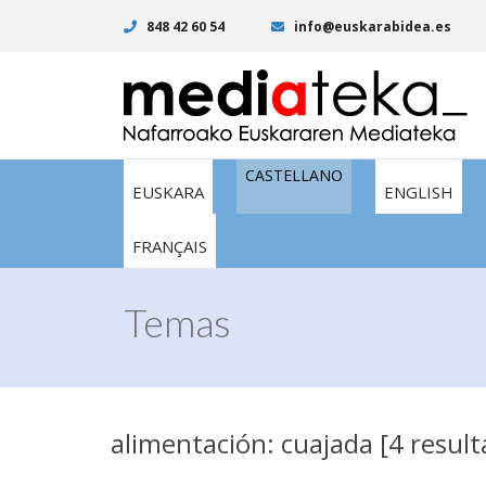
848 42 60 54
info@euskarabidea.es
CASTELLANO
EUSKARA
ENGLISH
FRANÇAIS
Temas
alimentación: cuajada [4 result