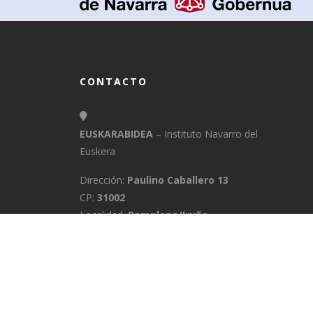
CONTACTO
EUSKARABIDEA
– Instituto Navarro del
Euskera
Dirección:
Paulino Caballero 13
CP:
31002
Localidad:
Pamplona/Iruña
Provincia:
Navarra
E-Mail:
info@euskarabidea.es
Teléfono:
848 42 60 54