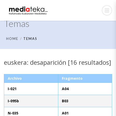
Temas
HOME
TEMAS
euskera: desaparición [16 resultados]
Archivo
Fragmento
I-021
A04
I-095b
B03
N-035
A01