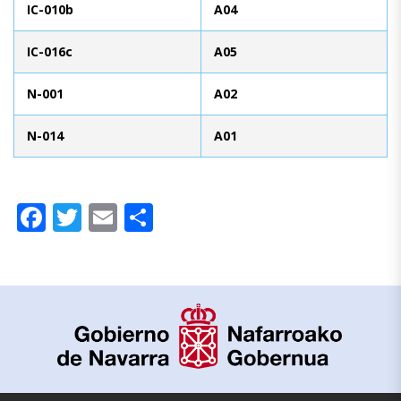
IC-010b
A04
IC-016c
A05
N-001
A02
N-014
A01
Facebook
Twitter
Email
Compartir