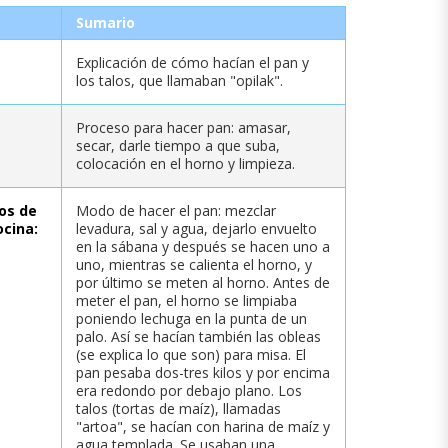
Sumario
Explicación de cómo hacían el pan y
los talos, que llamaban "opilak".
Proceso para hacer pan: amasar,
secar, darle tiempo a que suba,
colocación en el horno y limpieza.
ios de
Modo de hacer el pan: mezclar
ocina:
levadura, sal y agua, dejarlo envuelto
en la sábana y después se hacen uno a
uno, mientras se calienta el horno, y
por último se meten al horno. Antes de
meter el pan, el horno se limpiaba
poniendo lechuga en la punta de un
palo. Así se hacían también las obleas
(se explica lo que son) para misa. El
pan pesaba dos-tres kilos y por encima
era redondo por debajo plano. Los
talos (tortas de maíz), llamadas
"artoa", se hacían con harina de maíz y
agua templada. Se usaban una