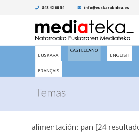
848 42 60 54
info@euskarabidea.es
CASTELLANO
EUSKARA
ENGLISH
FRANÇAIS
Temas
alimentación: pan [24 resultad