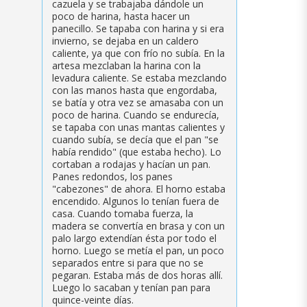
cazuela y se trabajaba dándole un
poco de harina, hasta hacer un
panecillo. Se tapaba con harina y si era
invierno, se dejaba en un caldero
caliente, ya que con frío no subía. En la
artesa mezclaban la harina con la
levadura caliente. Se estaba mezclando
con las manos hasta que engordaba,
se batía y otra vez se amasaba con un
poco de harina. Cuando se endurecía,
se tapaba con unas mantas calientes y
cuando subía, se decía que el pan "se
había rendido" (que estaba hecho). Lo
cortaban a rodajas y hacían un pan.
Panes redondos, los panes
"cabezones" de ahora. El horno estaba
encendido. Algunos lo tenían fuera de
casa. Cuando tomaba fuerza, la
madera se convertía en brasa y con un
palo largo extendían ésta por todo el
horno. Luego se metía el pan, un poco
separados entre si para que no se
pegaran. Estaba más de dos horas allí.
Luego lo sacaban y tenían pan para
quince-veinte días.