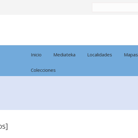
Buscar
por:
Inicio
Mediateka
Localidades
Mapas
Colecciones
os]