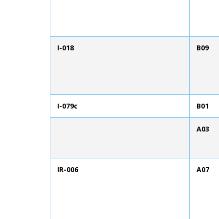
I-018
B09
I-079c
B01
A03
IR-006
A07