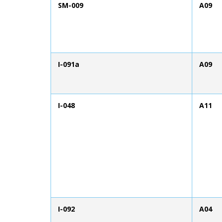
SM-009
A09
I-091a
A09
I-048
A11
I-092
A04