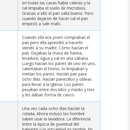
en todas las casas había caleras y la
cal limpiaba el suelo de microbios.
Gracias a ello el pan salía bueno. Pero
cuando dejaron de hacer cal el pan
empezó a salir malo.
Cuando ella era joven compraban el
pan pero ella aprendió a hacerlo
viendo a su madre. Cómo hacían el
pan. Dejaban la masa de harina,
levadura, agua y sal en una sábana.
Luego hacían los panes de uno en uno,
calentaban el horno, lo limpiaban y
metían los panes. Hacían pan para
ocho días. Hacían panecillos y obleas
para llevar a la iglesia. Los panes
pesaban entre dos kilos y medio y tres
y les daban forma de casco.
Una vez cada ocho días hacían la
colada. Ahora incluso los hombre
saben usar la lavadora. La diferencia
entre la época de juventud del
hablante y la actualidad es terrible. En